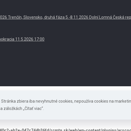
. 2026 Trenčín, Slovensko, druhá fáza 5.-8.11.2026 Dolní Lomná Česká re
okracia 11.5.2026 17:00
s. Stránka zbiera iba nevyhnutné cookies, nepoužíva cookies na marketi
a záložkách „Čítať viac“.
40c2-ab2e-047c744b36fd/rcmtn.sk/web/wp-content/plugins/arscode