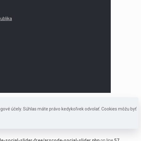
publika
ngové účely. Súhlas máte právo kedykoľvek odvolať. Cookies môžu byť
-social-slider-free/arscode-social-slider.php
on line
57