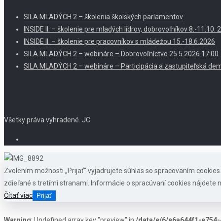
SILA MLADÝCH 2 – školenia školských parlamentov
INSIDE II. – školenie pre mladých lídrov, dobrovoľníkov 8.-11.10
INSIDE II. – školenie pre pracovníkov s mládežou 15.-18.6.2026
SILA MLADÝCH 2 – webináre – Dobrovoľníctvo 25.5.2026 17:00
SILA MLADÝCH 2 – webináre – Participácia a zastupiteľská dem
Všetky práva vyhradené. JC
Zvolením možnosti „Prijať“ vyjadrujete súhlas so spracovaním cookie
zdieľané s tretími stranami. Informácie o spracúvaní cookies nájdete n
Čítať viac
Prijať
Warning
: Undefined array key "preview" in
/data/e/6/e6a644f1-e754-