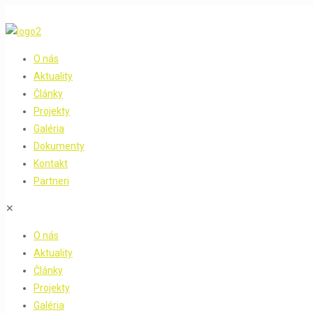
O nás
Aktuality
Články
Projekty
Galéria
Dokumenty
Kontakt
Partneri
✕
O nás
Aktuality
Články
Projekty
Galéria