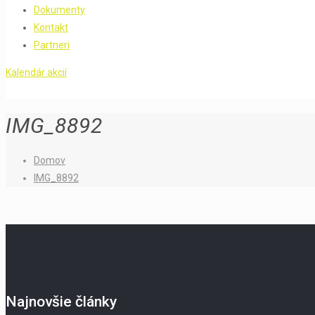
Dokumenty
Kontakt
Partneri
Kalendár akcií
IMG_8892
Domov
IMG_8892
Najnovšie články