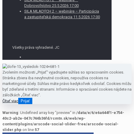
Dobrovoľníctvo 25.5.2026 17:00
SILA MLADÝCH 2 – webináre – Participácia
a zastupiteľská demokracia 11.5.2026 17:00
Všetky práva vyhradené. JC
Zvolením možnosti „Prijať“ vyjadrujete súhlas so spracovaním cookies.
Stránka zbiera iba nevyhnutné cookies, nepoužíva cookies na
marketingové účely. Súhlas máte právo kedykoľvek odvolať. Cookies môžu
byť zdieľané s tretími stranami. Informácie o spracúvaní cookies nájdete na
záložkách „Čítať viac“.
Čítať viac
Prijať
Warning
: Undefined array key "preview" in
/data/e/6/e6a644f1-e754-
40c2-ab2e-047c744b36fd/rcmtn.sk/web/wp-
content/plugins/arscode-social-slider-free/arscode-social-
slider.php
on line
57