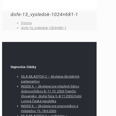
dofe-13_vysledok-1024×681-1
Domov
dofe-13_vysledok-1024×681-1
Najnovšie články
SILA MLADÝCH 2 – školenia školských
parlamentov
INSIDE II. – školenie pre mladých lídrov,
dobrovoľníkov 8.-11.10. 2026 Trenčín,
Slovensko, druhá fáza 5.-8.11.2026 Dolní
Lomná Česká republika
INSIDE II. – školenie pre pracovníkov s
mládežou 15.-18.6.2026
SILA MLADÝCH 2 – webináre –