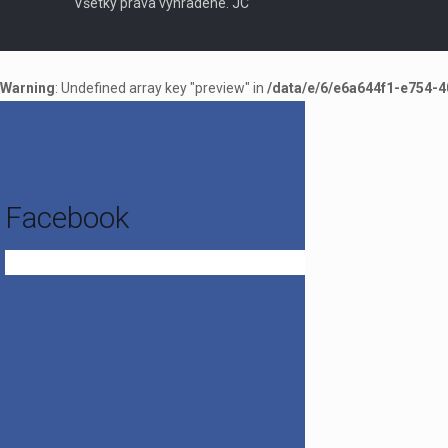
Všetky práva vyhradené. JC
Warning
: Undefined array key "preview" in
/data/e/6/e6a644f1-e754-4
Facebook
Get the Facebook Likebox Slider Pro for WordPress