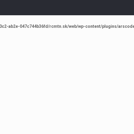
0c2-ab2e-047c744b36fd/rcmtn.sk/web/wp-content/plugins/arscode-