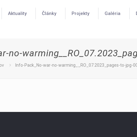
Aktuality
Články
Projekty
Galéria
ar-no-warming__RO_07.2023_page
ov
Info-Pack_No-war-no-warming__RO_07.2023_pages-to-jpg-0