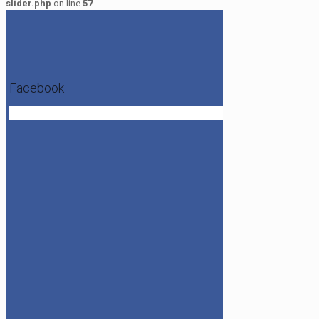
slider.php
on line
57
Facebook
Get the Facebook Likebox Slider Pro for WordPress