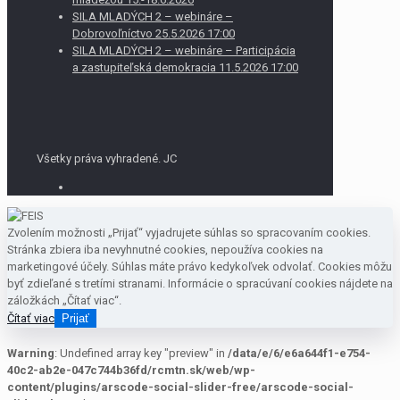
SILA MLADÝCH 2 – webináre –
Dobrovoľníctvo 25.5.2026 17:00
SILA MLADÝCH 2 – webináre – Participácia
a zastupiteľská demokracia 11.5.2026 17:00
Všetky práva vyhradené. JC
Zvolením možnosti „Prijať“ vyjadrujete súhlas so spracovaním cookies.
Stránka zbiera iba nevyhnutné cookies, nepoužíva cookies na
marketingové účely. Súhlas máte právo kedykoľvek odvolať. Cookies môžu
byť zdieľané s tretími stranami. Informácie o spracúvaní cookies nájdete na
záložkách „Čítať viac“.
Čítať viac
Prijať
Warning
: Undefined array key "preview" in
/data/e/6/e6a644f1-e754-
40c2-ab2e-047c744b36fd/rcmtn.sk/web/wp-
content/plugins/arscode-social-slider-free/arscode-social-