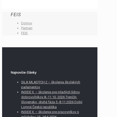
FEIS
Domov
Partneri
FEIS
Najnovšie články
SILA MLADÝCH 2 – školenia školských
parlamentov
INSIDE II. – školenie pre mladých lídrov,
dobrovoľníkov 8.-11.10. 2026 Trenčín,
Slovensko, druhá fáza 5.-8.11.2026 Dolní
Lomná Česká republika
INSIDE II. – školenie pre pracovníkov s
mládežou 15.-18.6.2026