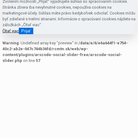
Zvolením možnosti „Prijať“ vyjadrujete súhlas so spracovaním cookies.
Stránka zbiera iba nevyhnutné cookies, nepoužíva cookies na
marketingové účely. Súhlas máte právo kedykoľvek odvolať. Cookies môžu
byť zdieľané s tretími stranami. Informácie o spracúvaní cookies nájdete na
záložkách „Čítať viac“.
Čítať viac
Prijať
Warning
: Undefined array key "preview" in
/data/e/6/e6a644f1-e754-
40c2-ab2e-047c744b36fd/rcmtn.sk/web/wp-
content/plugins/arscode-social-slider-free/arscode-social-
slider.php
on line
57