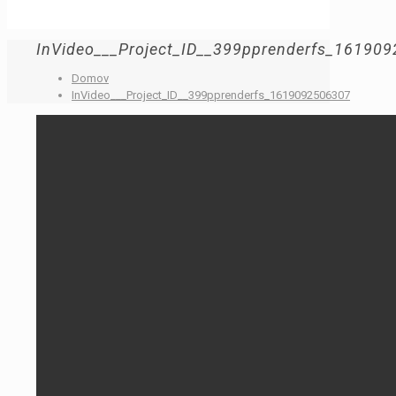
InVideo___Project_ID__399pprenderfs_16190
Domov
InVideo___Project_ID__399pprenderfs_1619092506307