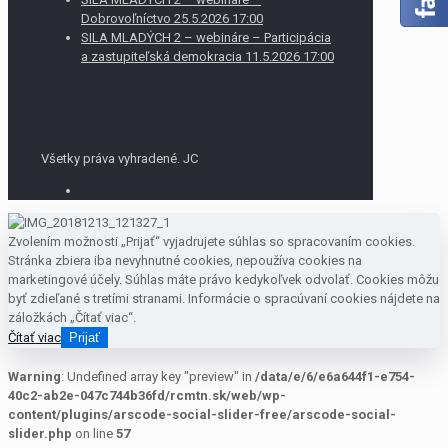
Dobrovoľníctvo 25.5.2026 17:00
SILA MLADÝCH 2 – webináre – Participácia
a zastupiteľská demokracia 11.5.2026 17:00
Všetky práva vyhradené. JC
Zvolením možnosti „Prijať“ vyjadrujete súhlas so spracovaním cookies.
Stránka zbiera iba nevyhnutné cookies, nepoužíva cookies na
marketingové účely. Súhlas máte právo kedykoľvek odvolať. Cookies môžu
byť zdieľané s tretími stranami. Informácie o spracúvaní cookies nájdete na
záložkách „Čítať viac“.
Čítať viac
Prijať
Warning
: Undefined array key "preview" in
/data/e/6/e6a644f1-e754-
40c2-ab2e-047c744b36fd/rcmtn.sk/web/wp-
content/plugins/arscode-social-slider-free/arscode-social-
slider.php
on line
57