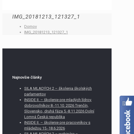
IMG_20181213_121327_1
Domov
IMG_20181213_121327_1
Najnovšie články
SILA MLADÝCH 2 – školenia školských
parlamentov
INSIDE II. – školenie pre mladých lídrov,
dobrovoľníkov 8.-11.10. 2026 Trenčín,
Slovensko, druhá fáza 5.-8.11.2026 Dolní
Lomná Česká republika
INSIDE II. – školenie pre pracovníkov s
mládežou 15.-18.6.2026
SILA MLADÝCH 2 – webináre –