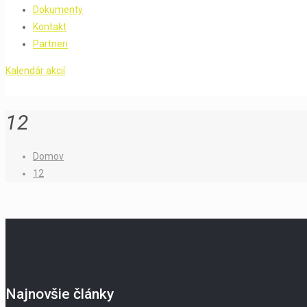
Dokumenty
Kontakt
Partneri
Kalendár akcií
12
Domov
12
Najnovšie články