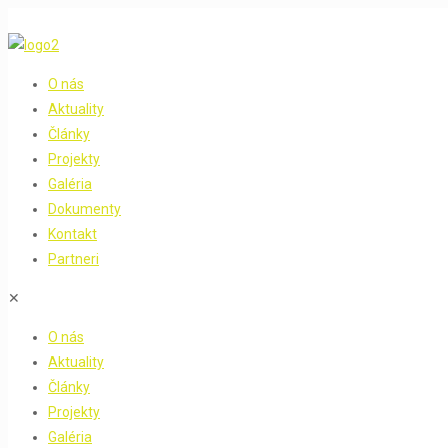
O nás
Aktuality
Články
Projekty
Galéria
Dokumenty
Kontakt
Partneri
✕
O nás
Aktuality
Články
Projekty
Galéria