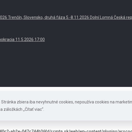
. 2026 Trenčín, Slovensko, druhá fáza 5.-8.11.2026 Dolní Lomná Česká re
okracia 11.5.2026 17:00
s. Stránka zbiera iba nevyhnutné cookies, nepoužíva cookies na marketi
a záložkách „Čítať viac“.
40c2-ab2e-047c744b36fd/rcmtn.sk/web/wp-content/plugins/arscode