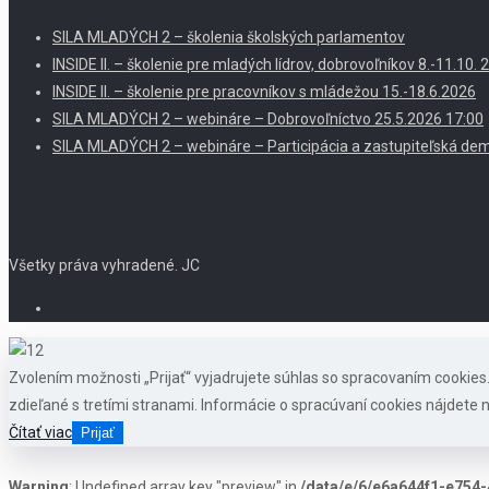
SILA MLADÝCH 2 – školenia školských parlamentov
INSIDE II. – školenie pre mladých lídrov, dobrovoľníkov 8.-11.10
INSIDE II. – školenie pre pracovníkov s mládežou 15.-18.6.2026
SILA MLADÝCH 2 – webináre – Dobrovoľníctvo 25.5.2026 17:00
SILA MLADÝCH 2 – webináre – Participácia a zastupiteľská dem
Všetky práva vyhradené. JC
Zvolením možnosti „Prijať“ vyjadrujete súhlas so spracovaním cookie
zdieľané s tretími stranami. Informácie o spracúvaní cookies nájdete n
Čítať viac
Prijať
Warning
: Undefined array key "preview" in
/data/e/6/e6a644f1-e754-