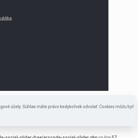
publika
ngové účely. Súhlas máte právo kedykoľvek odvolať. Cookies môžu byť
-social-slider-free/arscode-social-slider.php
on line
57