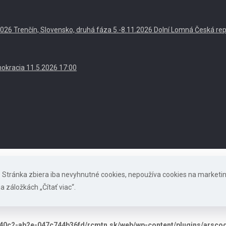
. 2026 Trenčín, Slovensko, druhá fáza 5.-8.11.2026 Dolní Lomná Česká re
okracia 11.5.2026 17:00
s. Stránka zbiera iba nevyhnutné cookies, nepoužíva cookies na marketi
a záložkách „Čítať viac“.
40c2-ab2e-047c744b36fd/rcmtn.sk/web/wp-content/plugins/arscode