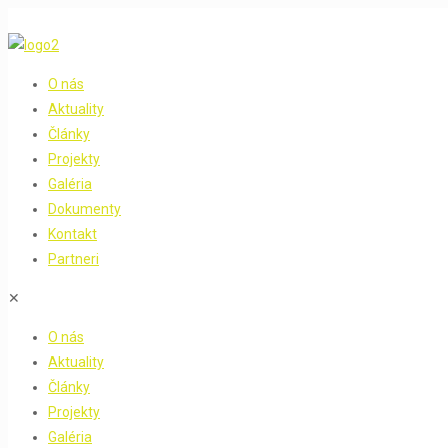
O nás
Aktuality
Články
Projekty
Galéria
Dokumenty
Kontakt
Partneri
✕
O nás
Aktuality
Články
Projekty
Galéria