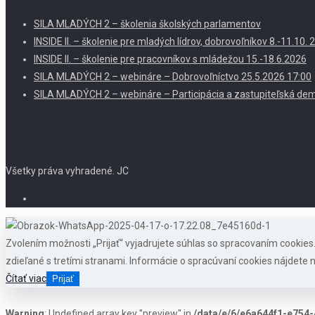
SILA MLADÝCH 2 – školenia školských parlamentov
INSIDE II. – školenie pre mladých lídrov, dobrovoľníkov 8.-11.10
INSIDE II. – školenie pre pracovníkov s mládežou 15.-18.6.2026
SILA MLADÝCH 2 – webináre – Dobrovoľníctvo 25.5.2026 17:00
SILA MLADÝCH 2 – webináre – Participácia a zastupiteľská dem
Všetky práva vyhradené. JC
Zvolením možnosti „Prijať“ vyjadrujete súhlas so spracovaním cookie
zdieľané s tretími stranami. Informácie o spracúvaní cookies nájdete n
Čítať viac
Prijať
Warning
: Undefined array key "preview" in
/data/e/6/e6a644f1-e754-