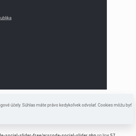
publika
ngové účely. Súhlas máte právo kedykoľvek odvolať. Cookies môžu byť
-social-slider-free/arscode-social-slider.php
on line
57