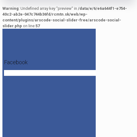
Warning
: Undefined array key "preview" in
/data/e/6/e6a644f1-e754-
40c2-ab2e-047c744b36fd/rcmtn.sk/web/wp-
content/plugins/arscode-social-slider-free/arscode-social-
slider.php
on line
57
Facebook
Get the Facebook Likebox Slider Pro for WordPress