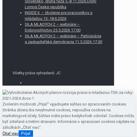
Slovensko, druhá fáza 5.-8.11.2026 Dolní
Lomná Česká republika
INSIDE II. – školenie pre pracovníkov s
mládežou 15.-18.6.2026
SILA MLADÝCH 2 – webináre –
Dobrovoľníctvo 25.5.2026 17:00
SILA MLADÝCH 2 – webináre – Participácia
a zastupiteľská demokracia 11.5.2026 17:00
Všetky práva vyhradené. JC
Zvolením možnosti „Prijať“ vyjadrujete súhlas so spracovaním cookies.
Stránka zbiera iba nevyhnutné cookies, nepoužíva cookies na
marketingové účely. Súhlas máte právo kedykoľvek odvolať. Cookies môžu
byť zdieľané s tretími stranami. Informácie o spracúvaní cookies nájdete na
záložkách „Čítať viac“.
Čítať viac
Prijať