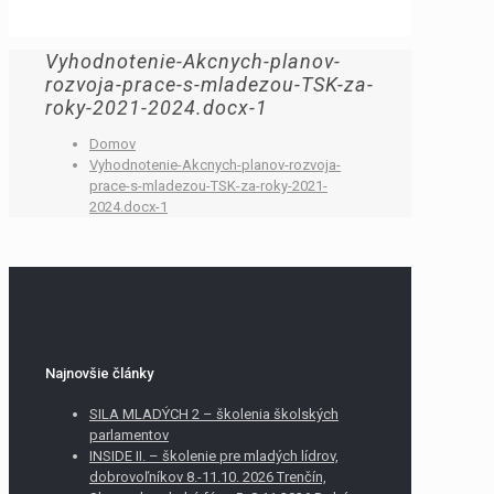
Vyhodnotenie-Akcnych-planov-
rozvoja-prace-s-mladezou-TSK-za-
roky-2021-2024.docx-1
Domov
Vyhodnotenie-Akcnych-planov-rozvoja-
prace-s-mladezou-TSK-za-roky-2021-
2024.docx-1
Najnovšie články
SILA MLADÝCH 2 – školenia školských
parlamentov
INSIDE II. – školenie pre mladých lídrov,
dobrovoľníkov 8.-11.10. 2026 Trenčín,