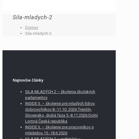
Sila-mladych-2
Domov
Sila-mladych-2
Najnovšie články
SILA MLADÝCH 2 – školenia školských
parlamentov
INSIDE II. – školenie pre mladých lídrov,
dobrovoľníkov 8.-11.10. 2026 Trenčín,
Slovensko, druhá fáza 5.-8.11.2026 Dolní
Lomná Česká republika
INSIDE II. – školenie pre pracovníkov s
mládežou 15.-18.6.2026
SILA MLADÝCH 2 – webináre –