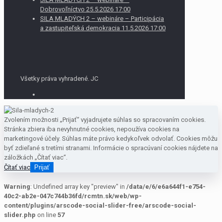
Dobrovoľníctvo 25.5.2026 17:00
SILA MLADÝCH 2 – webináre – Participácia
a zastupiteľská demokracia 11.5.2026 17:00
Všetky práva vyhradené. JC
Zvolením možnosti „Prijať“ vyjadrujete súhlas so spracovaním cookies.
Stránka zbiera iba nevyhnutné cookies, nepoužíva cookies na
marketingové účely. Súhlas máte právo kedykoľvek odvolať. Cookies môžu
byť zdieľané s tretími stranami. Informácie o spracúvaní cookies nájdete na
záložkách „Čítať viac“.
Čítať viac
Prijať
Warning
: Undefined array key "preview" in
/data/e/6/e6a644f1-e754-
40c2-ab2e-047c744b36fd/rcmtn.sk/web/wp-
content/plugins/arscode-social-slider-free/arscode-social-
slider.php
on line
57