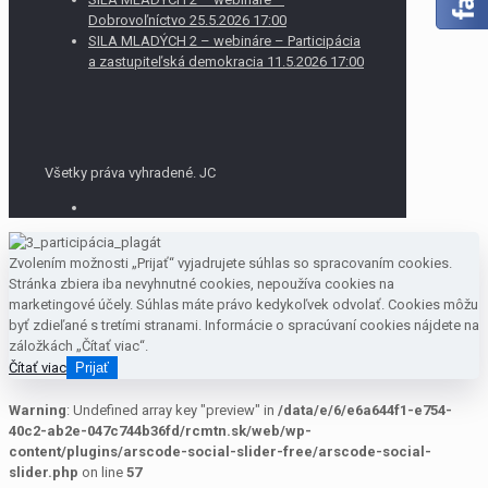
Dobrovoľníctvo 25.5.2026 17:00
SILA MLADÝCH 2 – webináre – Participácia
a zastupiteľská demokracia 11.5.2026 17:00
Všetky práva vyhradené. JC
Zvolením možnosti „Prijať“ vyjadrujete súhlas so spracovaním cookies.
Stránka zbiera iba nevyhnutné cookies, nepoužíva cookies na
marketingové účely. Súhlas máte právo kedykoľvek odvolať. Cookies môžu
byť zdieľané s tretími stranami. Informácie o spracúvaní cookies nájdete na
záložkách „Čítať viac“.
Čítať viac
Prijať
Warning
: Undefined array key "preview" in
/data/e/6/e6a644f1-e754-
40c2-ab2e-047c744b36fd/rcmtn.sk/web/wp-
content/plugins/arscode-social-slider-free/arscode-social-
slider.php
on line
57