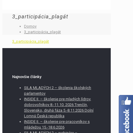
3_participácia_plagát
Domov
3_participácia_plagát
3_participácia_plagát
Najnovšie články
SILA MLADÝCH 2 – školenia školských
parlamentov
INSIDE II. – školenie pre mladých lídrov,
dobrovoľníkov 8.-11.10. 2026 Trenčín,
Slovensko, druhá fáza 5.-8.11.2026 Dolní
Lomná Česká republika
INSIDE II. – školenie pre pracovníkov s
mládežou 15.-18.6.2026
SILA MLADÝCH 2 – webináre –