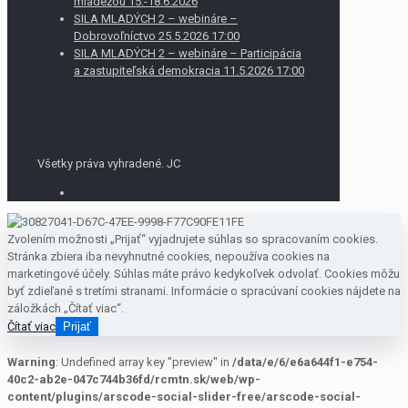
mládežou 15.-18.6.2026
SILA MLADÝCH 2 – webináre –
Dobrovoľníctvo 25.5.2026 17:00
SILA MLADÝCH 2 – webináre – Participácia
a zastupiteľská demokracia 11.5.2026 17:00
Všetky práva vyhradené. JC
Zvolením možnosti „Prijať“ vyjadrujete súhlas so spracovaním cookies.
Stránka zbiera iba nevyhnutné cookies, nepoužíva cookies na
marketingové účely. Súhlas máte právo kedykoľvek odvolať. Cookies môžu
byť zdieľané s tretími stranami. Informácie o spracúvaní cookies nájdete na
záložkách „Čítať viac“.
Čítať viac
Prijať
Warning
: Undefined array key "preview" in
/data/e/6/e6a644f1-e754-
40c2-ab2e-047c744b36fd/rcmtn.sk/web/wp-
content/plugins/arscode-social-slider-free/arscode-social-