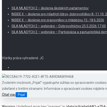
SILA MLADÝCH 2 – školenia školských parlamentov
INSIDE II. – školenie pre mladých lídrov, dobrovoľníkov 8.-11.10
INSIDE II. – školenie pre pracovníkov s mládežou 15.-18.6.2026
SILA MLADÝCH 2 – webináre – Dobrovoľníctvo 25.5.2026 17:00
SILA MLADÝCH 2 – webináre – Participácia a zastupiteľská dem
Všetky práva vyhradené. JC
Zvolením možnosti „Prijať“ vyjadrujete súhlas so spracovaním cookie
zdieľané s tretími stranami. Informácie o spracúvaní cookies nájdete n
Čítať viac
Prijať
Warning
: Undefined array key "preview" in
/data/e/6/e6a644f1-e754-