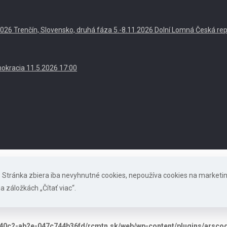
. 2026 Trenčín, Slovensko, druhá fáza 5.-8.11.2026 Dolní Lomná Česká re
okracia 11.5.2026 17:00
s. Stránka zbiera iba nevyhnutné cookies, nepoužíva cookies na marketi
a záložkách „Čítať viac“.
40c2-ab2e-047c744b36fd/rcmtn.sk/web/wp-content/plugins/arscode