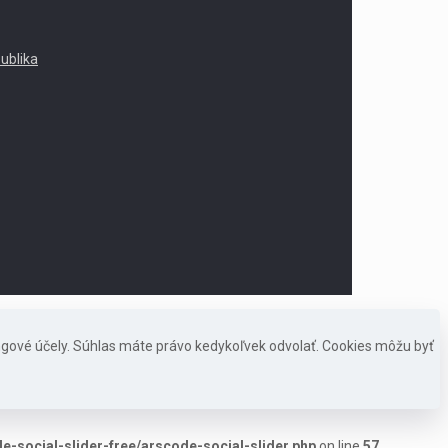
publika
ngové účely. Súhlas máte právo kedykoľvek odvolať. Cookies môžu byť
-social-slider-free/arscode-social-slider.php
on line
57