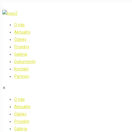
O nás
Aktuality
Články
Projekty
Galéria
Dokumenty
Kontakt
Partneri
✕
O nás
Aktuality
Články
Projekty
Galéria