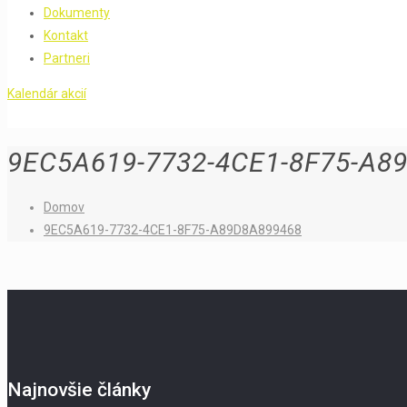
Dokumenty
Kontakt
Partneri
Kalendár akcií
9EC5A619-7732-4CE1-8F75-A8
Domov
9EC5A619-7732-4CE1-8F75-A89D8A899468
Najnovšie články