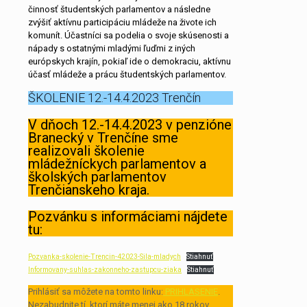
činnosť študentských parlamentov a následne
zvýšiť aktívnu participáciu mládeže na živote ich
komunít. Účastníci sa podelia o svoje skúsenosti a
nápady s ostatnými mladými ľuďmi z iných
európskych krajín, pokiaľ ide o demokraciu, aktívnu
účasť mládeže a prácu študentských parlamentov.
ŠKOLENIE 12.-14.4.2023 Trenčín
V dňoch 12.-14.4.2023 v penzióne
Branecký v Trenčíne sme
realizovali školenie
mládežníckych parlamentov a
školských parlamentov
Trenčianskeho kraja.
Pozvánku s informáciami nájdete
tu:
Pozvanka-skolenie-Trencin-42023-Sila-mladych
Stiahnuť
Informovany-suhlas-zakonneho-zastupcu-ziaka
Stiahnuť
Prihlásiť sa môžete na tomto linku:
PRIHLASENIE
.
Nezabudnite tí, ktorí máte menej ako 18 rokov