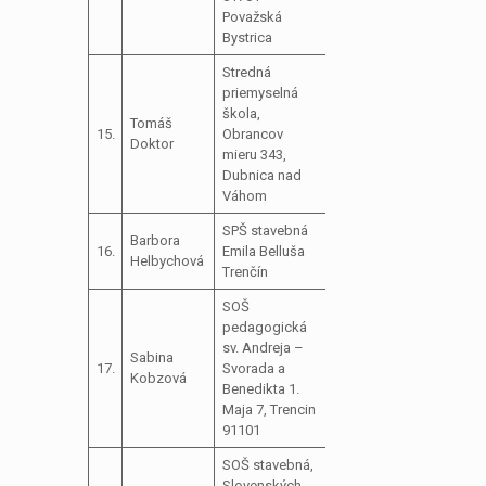
Považská
Bystrica
Stredná
priemyselná
škola,
Tomáš
15.
Obrancov
Doktor
mieru 343,
Dubnica nad
Váhom
SPŠ stavebná
Barbora
16.
Emila Belluša
Helbychová
Trenčín
SOŠ
pedagogická
sv. Andreja –
Sabina
17.
Svorada a
Kobzová
Benedikta 1.
Maja 7, Trencin
91101
SOŠ stavebná,
Slovenských