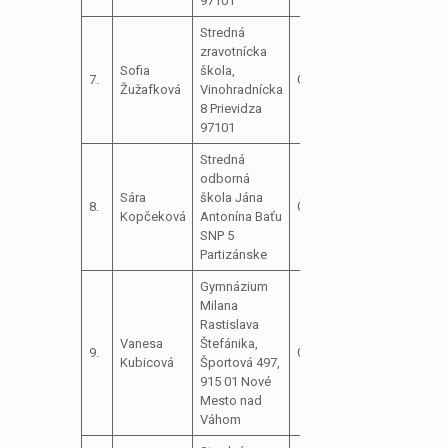
97101
Stredná
zravotnícka
Sofia
škola,
7.
Členka
Žužafková
Vinohradnícka
8 Prievidza
97101
Stredná
odborná
Sára
škola Jána
8.
Členka
Kopčeková
Antonína Baťu
SNP 5
Partizánske
Gymnázium
Milana
Rastislava
Vanesa
Štefánika,
9.
Členka
Kubicová
Športová 497,
915 01 Nové
Mesto nad
Váhom