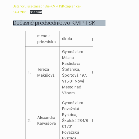
Ustanovujuce-zasadnutie-KMP-TSK-zapisnica-
14.4.2023
Stiahnuť
Dočasné predsedníctvo KMP TSK:
meno a
škola
pozícia
priezvisko
Gymnázium
Milana
Rastislava
Tereza
Štefánika,
1.
Predsedníčka
Makišová
Športová 497,
915 01 Nové
Mesto nad
Váhom
Gymnázium
Považská
Bystrica,
Alexandra
2.
Školská 234/8
Podpredsedníčka
Karvašová
01701
Považská
Bystrica