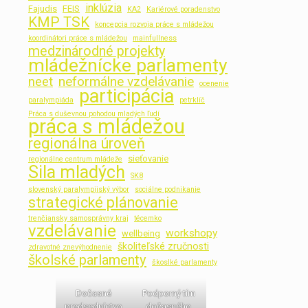
inklúzia
Fajudis
FEIS
KA2
Kariérové poradenstvo
KMP TSK
koncepcia rozvoja práce s mládežou
koordinátori práce s mládežou
mainfullness
medzinárodné projekty
mládežnícke parlamenty
neformálne vzdelávanie
neet
ocenenie
participácia
paralympiáda
petrklíč
Práca s duševnou pohodou mladých ľudí
práca s mládežou
regionálna úroveň
sieťovanie
regionálne centrum mládeže
Sila mladých
SK8
slovenský paralympijský výbor
sociálne podnikanie
strategické plánovanie
trenčiansky samosprávny kraj
técemko
vzdelávanie
workshopy
wellbeing
školiteľské zručnosti
zdravotné znevýhodnenie
školské parlamenty
škoslké parlamenty
Dočasné
Podporný tím
predsedníctvo
dočasného