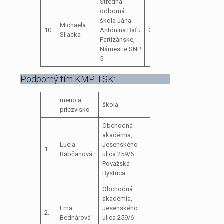
Stredná
odborná
škola Jána
Michaela
10.
Antónina Baťu
Členka
Sliacka
Partizánske,
Námestie SNP
5
Podporný tím KMP TSK:
meno a
škola
priezvisko
Obchodná
akadémia,
Lucia
Jesenského
1.
Babčanová
ulica 259/6
Považská
Bystrica
Obchodná
akadémia,
Ema
Jesenského
2.
Bednárová
ulica 259/6