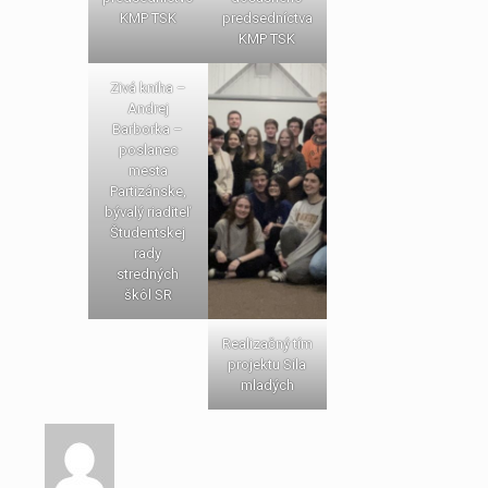
KMP TSK
predsedníctva
KMP TSK
Zivá kniha –
Andrej
Barborka –
poslanec
mesta
Partizánske,
bývalý riaditeľ
Študentskej
rady
stredných
škôl SR
Realizačný tím
projektu Sila
mladých