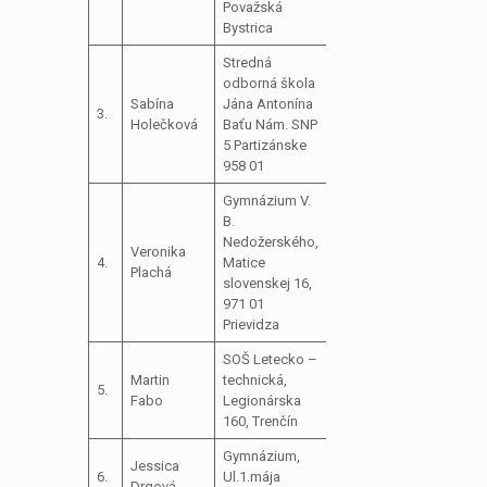
Považská
Bystrica
Stredná
odborná škola
Sabína
Jána Antonína
3.
Holečková
Baťu Nám. SNP
5 Partizánske
958 01
Gymnázium V.
B.
Nedožerského,
Veronika
4.
Matice
Plachá
slovenskej 16,
971 01
Prievidza
SOŠ Letecko –
Martin
technická,
5.
Fabo
Legionárska
160, Trenčín
Gymnázium,
Jessica
6.
Ul.1.mája
Drgová