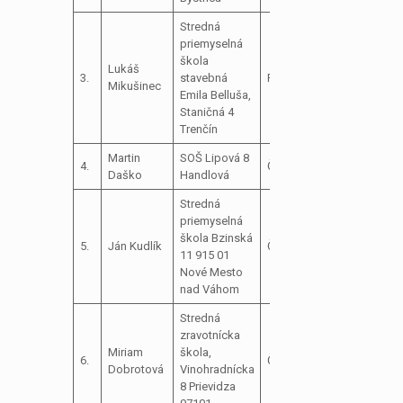
Stredná
priemyselná
škola
Lukáš
3.
stavebná
Podpredseda
Mikušinec
Emila Belluša,
Staničná 4
Trenčín
Martin
SOŠ Lipová 8
4.
Člen
Daško
Handlová
Stredná
priemyselná
škola Bzinská
5.
Ján Kudlík
Člen
11 915 01
Nové Mesto
nad Váhom
Stredná
zravotnícka
Miriam
škola,
6.
Členka
Dobrotová
Vinohradnícka
8 Prievidza