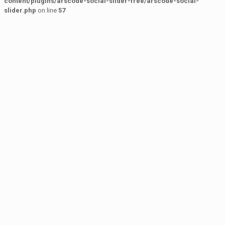
content/plugins/arscode-social-slider-free/arscode-social-
slider.php
on line
57