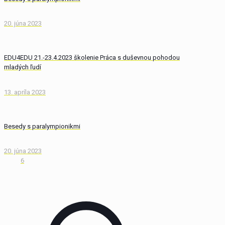
20. júna 2023
EDU4EDU 21.-23.4.2023 školenie Práca s duševnou pohodou
mladých ľudí
13. apríla 2023
Besedy s paralympionikmi
20. júna 2023
6