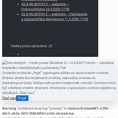
SILA MLADÝCH 2 – webináre –
Dobrovoľníctvo 25.5.2026 17:00
SILA MLADÝCH 2 – webináre – Participácia
a zastupiteľská demokracia 11.5.2026 17:00
Všetky práva vyhradené. JC
Zvolením možnosti „Prijať“ vyjadrujete súhlas so spracovaním cookies.
Stránka zbiera iba nevyhnutné cookies, nepoužíva cookies na
marketingové účely. Súhlas máte právo kedykoľvek odvolať. Cookies môžu
byť zdieľané s tretími stranami. Informácie o spracúvaní cookies nájdete na
záložkách „Čítať viac“.
Čítať viac
Prijať
Warning
: Undefined array key "preview" in
/data/e/6/e6a644f1-e754-
40c2-ab2e-047c744b36fd/rcmtn.sk/web/wp-