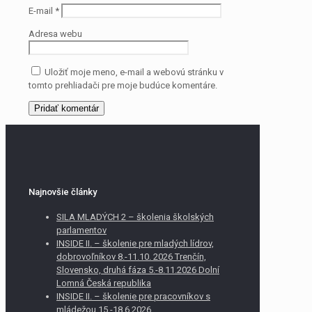
E-mail
*
Adresa webu
Uložiť moje meno, e-mail a webovú stránku v
tomto prehliadači pre moje budúce komentáre.
Najnovšie články
SILA MLADÝCH 2 – školenia školských
parlamentov
INSIDE II. – školenie pre mladých lídrov,
dobrovoľníkov 8.-11.10. 2026 Trenčín,
Slovensko, druhá fáza 5.-8.11.2026 Dolní
Lomná Česká republika
INSIDE II. – školenie pre pracovníkov s
mládežou 15.-18.6.2026