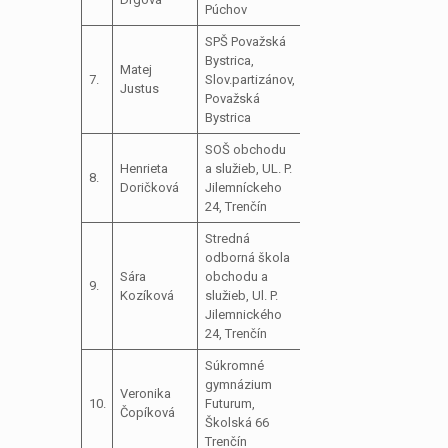
Púchov
SPŠ Považská
Bystrica,
Matej
7.
Slov.partizánov,
Justus
Považská
Bystrica
SOŠ obchodu
Henrieta
a služieb, UL. P.
8.
Doričková
Jilemníckeho
24, Trenčín
Stredná
odborná škola
Sára
obchodu a
9.
Kozíková
služieb, Ul. P.
Jilemnického
24, Trenčín
Súkromné
gymnázium
Veronika
10.
Futurum,
Čopíková
Školská 66
Trenčín