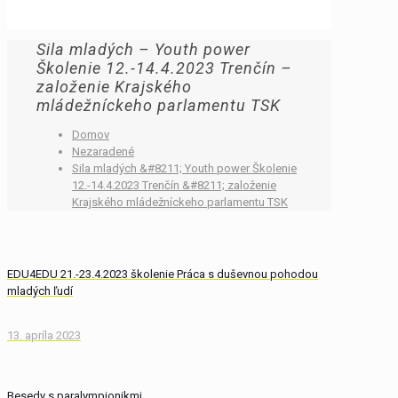
Sila mladých – Youth power
Školenie 12.-14.4.2023 Trenčín –
založenie Krajského
mládežníckeho parlamentu TSK
Domov
Nezaradené
Sila mladých &#8211; Youth power Školenie
12.-14.4.2023 Trenčín &#8211; založenie
Krajského mládežníckeho parlamentu TSK
EDU4EDU 21.-23.4.2023 školenie Práca s duševnou pohodou
mladých ľudí
13. apríla 2023
Besedy s paralympionikmi