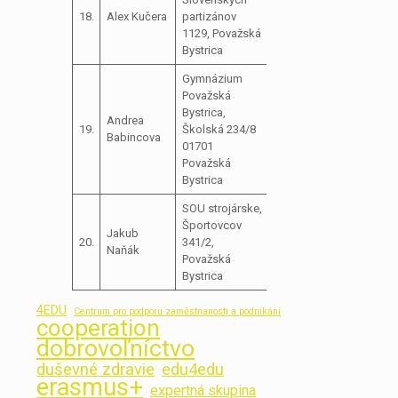
18.
Alex Kučera
partizánov
1129, Považská
Bystrica
Gymnázium
Považská
Bystrica,
Andrea
19.
Školská 234/8
Babincova
01701
Považská
Bystrica
SOU strojárske,
Športovcov
Jakub
20.
341/2,
Naňák
Považská
Bystrica
4EDU
Centrum pro podporu zaměstnanosti a podnikání
cooperation
dobrovoľníctvo
duševné zdravie
edu4edu
erasmus+
expertná skupina