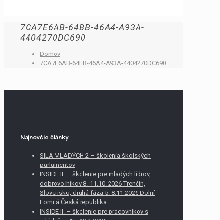
7CA7E6AB-64BB-46A4-A93A-
4404270DC690
Domov
7CA7E6AB-64BB-46A4-A93A-4404270DC690
Najnovšie články
SILA MLADÝCH 2 – školenia školských
parlamentov
INSIDE II. – školenie pre mladých lídrov,
dobrovoľníkov 8.-11.10. 2026 Trenčín,
Slovensko, druhá fáza 5.-8.11.2026 Dolní
Lomná Česká republika
INSIDE II. – školenie pre pracovníkov s