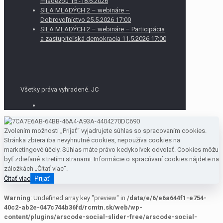
mládežou 15.-18.6.2026
SILA MLADÝCH 2 – webináre –
Dobrovoľníctvo 25.5.2026 17:00
SILA MLADÝCH 2 – webináre – Participácia
a zastupiteľská demokracia 11.5.2026 17:00
Všetky práva vyhradené. JC
Zvolením možnosti „Prijať“ vyjadrujete súhlas so spracovaním cookies.
Stránka zbiera iba nevyhnutné cookies, nepoužíva cookies na
marketingové účely. Súhlas máte právo kedykoľvek odvolať. Cookies môžu
byť zdieľané s tretími stranami. Informácie o spracúvaní cookies nájdete na
záložkách „Čítať viac“.
Čítať viac
Prijať
Warning
: Undefined array key "preview" in
/data/e/6/e6a644f1-e754-
40c2-ab2e-047c744b36fd/rcmtn.sk/web/wp-
content/plugins/arscode-social-slider-free/arscode-social-