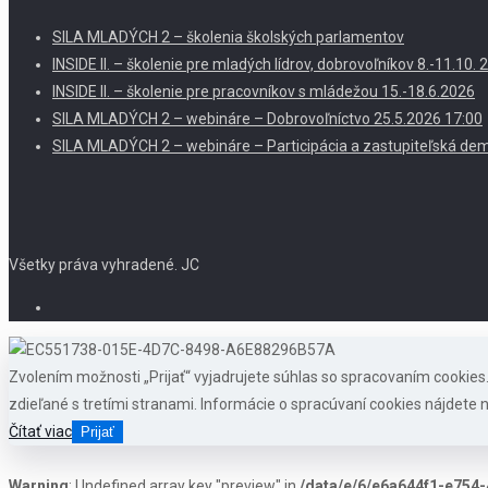
SILA MLADÝCH 2 – školenia školských parlamentov
INSIDE II. – školenie pre mladých lídrov, dobrovoľníkov 8.-11.10
INSIDE II. – školenie pre pracovníkov s mládežou 15.-18.6.2026
SILA MLADÝCH 2 – webináre – Dobrovoľníctvo 25.5.2026 17:00
SILA MLADÝCH 2 – webináre – Participácia a zastupiteľská dem
Všetky práva vyhradené. JC
Zvolením možnosti „Prijať“ vyjadrujete súhlas so spracovaním cookie
zdieľané s tretími stranami. Informácie o spracúvaní cookies nájdete n
Čítať viac
Prijať
Warning
: Undefined array key "preview" in
/data/e/6/e6a644f1-e754-