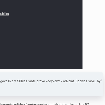
publika
ngové účely. Súhlas máte právo kedykoľvek odvolať. Cookies môžu byť
-social-slider-free/arscode-social-slider.php
on line
57