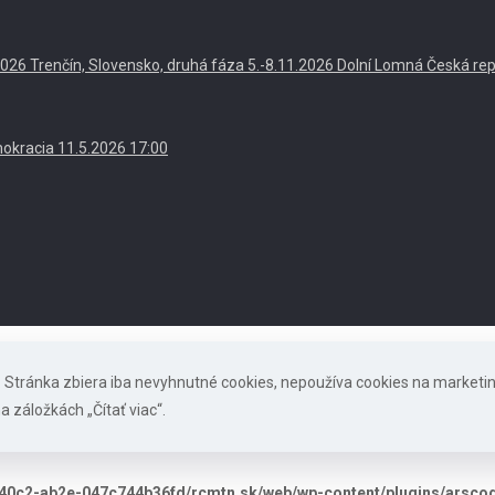
. 2026 Trenčín, Slovensko, druhá fáza 5.-8.11.2026 Dolní Lomná Česká re
okracia 11.5.2026 17:00
s. Stránka zbiera iba nevyhnutné cookies, nepoužíva cookies na marketi
a záložkách „Čítať viac“.
40c2-ab2e-047c744b36fd/rcmtn.sk/web/wp-content/plugins/arscode