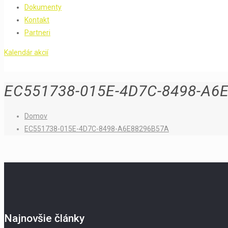
Dokumenty
Kontakt
Partneri
Kalendár akcií
EC551738-015E-4D7C-8498-A6
Domov
EC551738-015E-4D7C-8498-A6E88296B57A
Najnovšie články