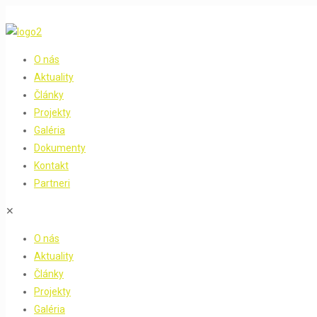
O nás
Aktuality
Články
Projekty
Galéria
Dokumenty
Kontakt
Partneri
✕
O nás
Aktuality
Články
Projekty
Galéria