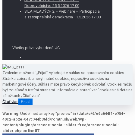
Dobrovoľníctvo 25.5.2026 17:00
SILA MLADÝCH 2 – webináre – Participácia
a zastupiteľská demokracia 11.5.2026 17:00
Všetky práva vyhradené. JC
Zvolením možnosti „Prijať“ vyjadrujete súhlas so spracovaním cookies.
Stránka zbiera iba nevyhnutné cookies, nepoužíva cookies na
marketingové účely. Súhlas máte právo kedykoľvek odvolať. Cookies môžu
byť zdieľané s tretími stranami. Informácie o spracúvaní cookies nájdete na
záložkách „Čítať viac“.
Čítať viac
Prijať
Warning
: Undefined array key "preview" in
/data/e/6/e6a644f1-e754-
40c2-ab2e-047c744b36fd/rcmtn.sk/web/wp-
content/plugins/arscode-social-slider-free/arscode-social-
slider.php
on line
57