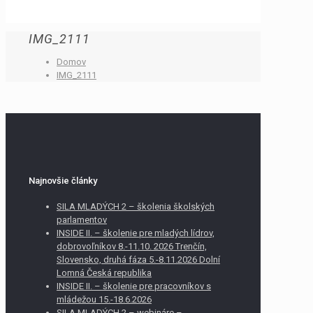
IMG_2111
Domov
IMG_2111
Najnovšie články
SILA MLADÝCH 2 – školenia školských
parlamentov
INSIDE II. – školenie pre mladých lídrov,
dobrovoľníkov 8.-11.10. 2026 Trenčín,
Slovensko, druhá fáza 5.-8.11.2026 Dolní
Lomná Česká republika
INSIDE II. – školenie pre pracovníkov s
mládežou 15.-18.6.2026
SILA MLADÝCH 2 – webináre –