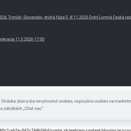
. 2026 Trenčín, Slovensko, druhá fáza 5.-8.11.2026 Dolní Lomná Česká re
okracia 11.5.2026 17:00
s. Stránka zbiera iba nevyhnutné cookies, nepoužíva cookies na marketi
a záložkách „Čítať viac“.
40c2-ab2e-047c744b36fd/rcmtn.sk/web/wp-content/plugins/arscode