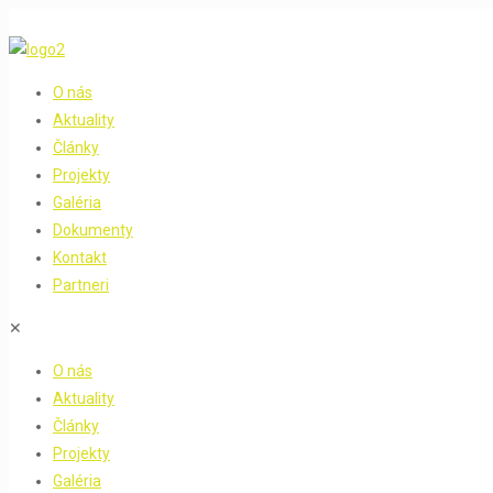
O nás
Aktuality
Články
Projekty
Galéria
Dokumenty
Kontakt
Partneri
✕
O nás
Aktuality
Články
Projekty
Galéria