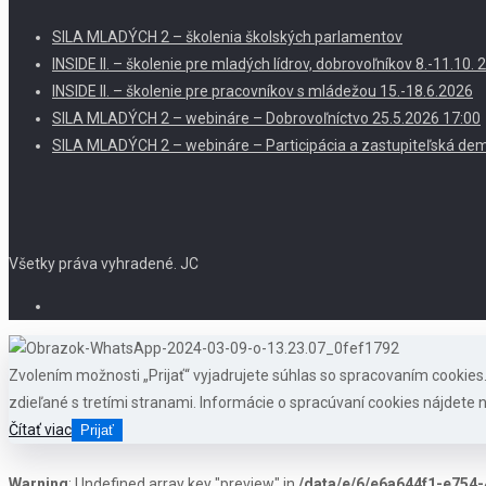
SILA MLADÝCH 2 – školenia školských parlamentov
INSIDE II. – školenie pre mladých lídrov, dobrovoľníkov 8.-11.10
INSIDE II. – školenie pre pracovníkov s mládežou 15.-18.6.2026
SILA MLADÝCH 2 – webináre – Dobrovoľníctvo 25.5.2026 17:00
SILA MLADÝCH 2 – webináre – Participácia a zastupiteľská dem
Všetky práva vyhradené. JC
Zvolením možnosti „Prijať“ vyjadrujete súhlas so spracovaním cookie
zdieľané s tretími stranami. Informácie o spracúvaní cookies nájdete n
Čítať viac
Prijať
Warning
: Undefined array key "preview" in
/data/e/6/e6a644f1-e754-