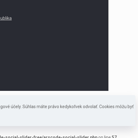
publika
ngové účely. Súhlas máte právo kedykoľvek odvolať. Cookies môžu byť
-social-slider-free/arscode-social-slider.php
on line
57