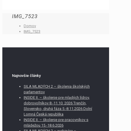
IMG_7523
Domov
IMG_7523
Najnovšie články
SILA MLADÝCH 2 – školenia školských
parlamentov
INSIDE II. – školenie pre mladých lídrov,
dobrovoľníkov 8.-11.10. 2026 Trenčín,
Slovensko, druhá fáza 5.-8.11.2026 Dolní
Lomná Česká republika
INSIDE II. – školenie pre pracovníkov s
mládežou 15.-18.6.2026
SILA MLADÝCH 2 – webináre –