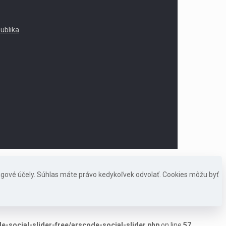
publika
ngové účely. Súhlas máte právo kedykoľvek odvolať. Cookies môžu byť
-social-slider-free/arscode-social-slider.php
on line
57