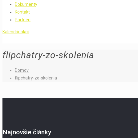
Dokumenty
Kontakt
Partneri
Kalendár akcií
flipchatry-zo-skolenia
Domov
flipchatry-zo-skolenia
Najnovšie články