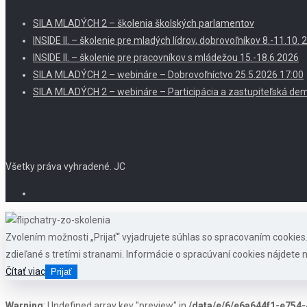
SILA MLADÝCH 2 – školenia školských parlamentov
INSIDE II. – školenie pre mladých lídrov, dobrovoľníkov 8.-11.10
INSIDE II. – školenie pre pracovníkov s mládežou 15.-18.6.2026
SILA MLADÝCH 2 – webináre – Dobrovoľníctvo 25.5.2026 17:00
SILA MLADÝCH 2 – webináre – Participácia a zastupiteľská dem
Všetky práva vyhradené. JC
Zvolením možnosti „Prijať“ vyjadrujete súhlas so spracovaním cookie
zdieľané s tretími stranami. Informácie o spracúvaní cookies nájdete n
Čítať viac
Prijať
Warning
: Undefined array key "preview" in
/data/e/6/e6a644f1-e754-