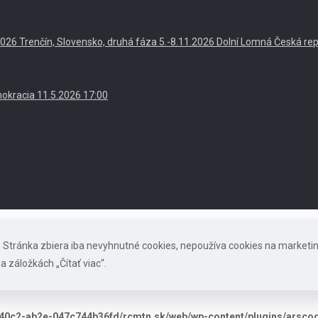
. 2026 Trenčín, Slovensko, druhá fáza 5.-8.11.2026 Dolní Lomná Česká re
okracia 11.5.2026 17:00
s. Stránka zbiera iba nevyhnutné cookies, nepoužíva cookies na marketi
a záložkách „Čítať viac“.
40c2-ab2e-047c744b36fd/rcmtn.sk/web/wp-content/plugins/arscode