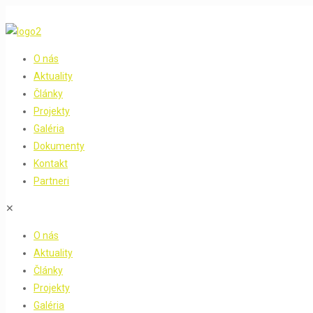
O nás
Aktuality
Články
Projekty
Galéria
Dokumenty
Kontakt
Partneri
✕
O nás
Aktuality
Články
Projekty
Galéria