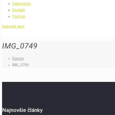
Dokumenty
Kontakt
Partneri
Kalendár akcií
IMG_0749
Domov
IMG_0749
Najnovšie články