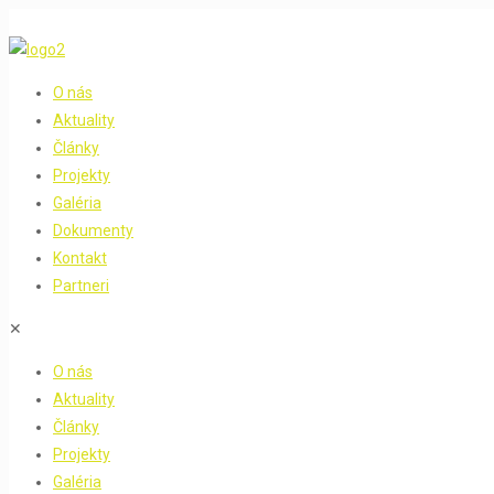
O nás
Aktuality
Články
Projekty
Galéria
Dokumenty
Kontakt
Partneri
✕
O nás
Aktuality
Články
Projekty
Galéria