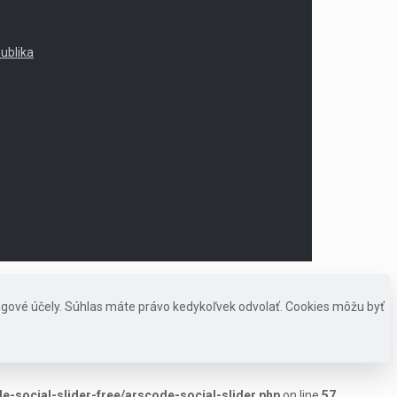
publika
ngové účely. Súhlas máte právo kedykoľvek odvolať. Cookies môžu byť
-social-slider-free/arscode-social-slider.php
on line
57