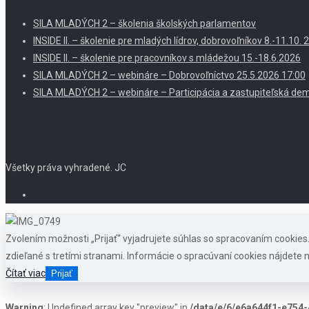
SILA MLADÝCH 2 – školenia školských parlamentov
INSIDE II. – školenie pre mladých lídrov, dobrovoľníkov 8.-11.10
INSIDE II. – školenie pre pracovníkov s mládežou 15.-18.6.2026
SILA MLADÝCH 2 – webináre – Dobrovoľníctvo 25.5.2026 17:00
SILA MLADÝCH 2 – webináre – Participácia a zastupiteľská dem
Všetky práva vyhradené. JC
Zvolením možnosti „Prijať“ vyjadrujete súhlas so spracovaním cookie
zdieľané s tretími stranami. Informácie o spracúvaní cookies nájdete n
Čítať viac
Prijať
Warning
: Undefined array key "preview" in
/data/e/6/e6a644f1-e754-