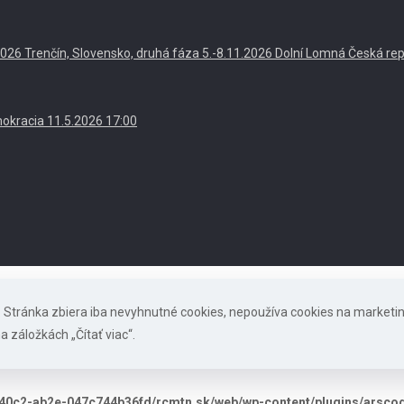
. 2026 Trenčín, Slovensko, druhá fáza 5.-8.11.2026 Dolní Lomná Česká re
okracia 11.5.2026 17:00
s. Stránka zbiera iba nevyhnutné cookies, nepoužíva cookies na marketi
a záložkách „Čítať viac“.
40c2-ab2e-047c744b36fd/rcmtn.sk/web/wp-content/plugins/arscode