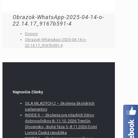
Obrazok-WhatsApp-2025-04-14-o-
22.14.17_9167b591-4
Domov
Obrazok-WhatsApp-2025-04-14-o-
22.14.17_9167b591-4
Najnovšie články
SILA MLADÝCH 2 – školenia školských
parlamentov
INSIDE II. – školenie pre mladých lídrov,
dobrovoľníkov 8.-11.10. 2026 Trenčín,
Slovensko, druhá fáza 5.-8.11.2026 Dolní
Lomná Česká republika