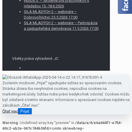
INSIDE II. – školenie pre pracovníkov s
mládežou 15.-18.6.2026
SILA MLADÝCH 2 – webináre –
Dobrovoľníctvo 25.5.2026 17:00
SILA MLADÝCH 2 – webináre – Participácia
a zastupiteľská demokracia 11.5.2026 17:00
Všetky práva vyhradené. JC
Zvolením možnosti „Prijať“ vyjadrujete súhlas so spracovaním cookies.
Stránka zbiera iba nevyhnutné cookies, nepoužíva cookies na
marketingové účely. Súhlas máte právo kedykoľvek odvolať. Cookies môžu
byť zdieľané s tretími stranami. Informácie o spracúvaní cookies nájdete na
záložkách „Čítať viac“.
Čítať viac
Prijať
Warning
: Undefined array key "preview" in
/data/e/6/e6a644f1-e754-
40c2-ab2e-047c744b36fd/rcmtn.sk/web/wp-