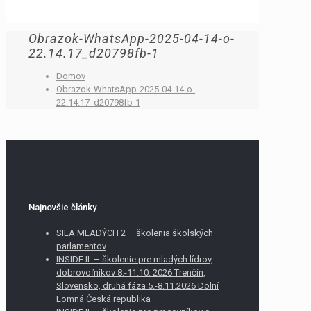
Obrazok-WhatsApp-2025-04-14-o-
22.14.17_d20798fb-1
Domov
Obrazok-WhatsApp-2025-04-14-o-
22.14.17_d20798fb-1
Najnovšie články
SILA MLADÝCH 2 – školenia školských
parlamentov
INSIDE II. – školenie pre mladých lídrov,
dobrovoľníkov 8.-11.10. 2026 Trenčín,
Slovensko, druhá fáza 5.-8.11.2026 Dolní
Lomná Česká republika