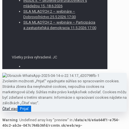
INSIDE II. – školenie pre pracovníkov s
mládežou 15.-18.6.2026
SILA MLADÝCH 2 – webináre –
Dobrovoľníctvo 25.5.2026 17:00
SILA MLADÝCH 2 – webináre – Participácia
a zastupiteľská demokracia 11.5.2026 17:00
Všetky práva vyhradené. JC
Zvolením možnosti „Prijať“ vyjadrujete súhlas so spracovaním cookies.
Stránka zbiera iba nevyhnutné cookies, nepoužíva cookies na
marketingové účely. Súhlas máte právo kedykoľvek odvolať. Cookies môžu
byť zdieľané s tretími stranami. Informácie o spracúvaní cookies nájdete na
záložkách „Čítať viac“.
Čítať viac
Prijať
Warning
: Undefined array key "preview" in
/data/e/6/e6a644f1-e754-
40c2-ab2e-047c744b36fd/rcmtn.sk/web/wp-