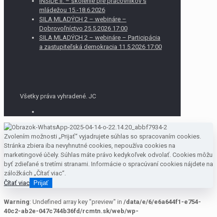
INSIDE II. – školenie pre pracovníkov s
mládežou 15.-18.6.2026
SILA MLADÝCH 2 – webináre –
Dobrovoľníctvo 25.5.2026 17:00
SILA MLADÝCH 2 – webináre – Participácia
a zastupiteľská demokracia 11.5.2026 17:00
Všetky práva vyhradené. JC
Zvolením možnosti „Prijať“ vyjadrujete súhlas so spracovaním cookies.
Stránka zbiera iba nevyhnutné cookies, nepoužíva cookies na
marketingové účely. Súhlas máte právo kedykoľvek odvolať. Cookies môžu
byť zdieľané s tretími stranami. Informácie o spracúvaní cookies nájdete na
záložkách „Čítať viac“.
Čítať viac
Prijať
Warning
: Undefined array key "preview" in
/data/e/6/e6a644f1-e754-
40c2-ab2e-047c744b36fd/rcmtn.sk/web/wp-