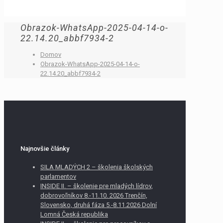
Obrazok-WhatsApp-2025-04-14-o-
22.14.20_abbf7934-2
Domov
Obrazok-WhatsApp-2025-04-14-o-
22.14.20_abbf7934-2
Najnovšie články
SILA MLADÝCH 2 – školenia školských
parlamentov
INSIDE II. – školenie pre mladých lídrov,
dobrovoľníkov 8.-11.10. 2026 Trenčín,
Slovensko, druhá fáza 5.-8.11.2026 Dolní
Lomná Česká republika