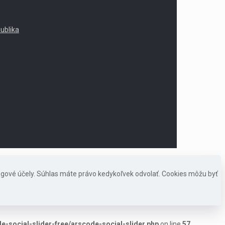
publika
ngové účely. Súhlas máte právo kedykoľvek odvolať. Cookies môžu byť
-social-slider-free/arscode-social-slider.php
on line
57