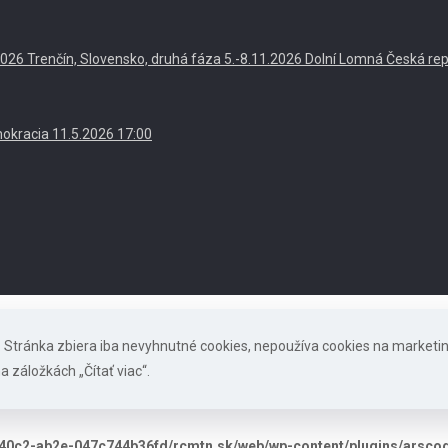
. 2026 Trenčín, Slovensko, druhá fáza 5.-8.11.2026 Dolní Lomná Česká re
okracia 11.5.2026 17:00
s. Stránka zbiera iba nevyhnutné cookies, nepoužíva cookies na marketi
a záložkách „Čítať viac“.
40c2-ab2e-047c744b36fd/rcmtn.sk/web/wp-content/plugins/arscode