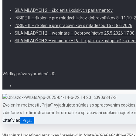
SILA MLADÝCH 2 – školenia školských parlamentov
INSIDE II. – školenie pre mladých lídrov, dobrovoľníkov 8.-11.10
INSIDE II. – školenie pre pracovníkov s mládežou 15.-18.6.2026
SILA MLADÝCH 2 – webináre – Dobrovoľníctvo 25.5.2026 17:00
SILA MLADÝCH 2 – webináre – Participácia a zastupiteľská dem
Všetky práva vyhradené. JC
Zvolením možnosti „Prijať“ vyjadrujete súhlas so spracovaním cookie
zdieľané s tretími stranami. Informácie o spracúvaní cookies nájdete n
Čítať viac
Prijať
Warning
: Undefined array key "preview" in
/data/e/6/e6a644f1-e754-