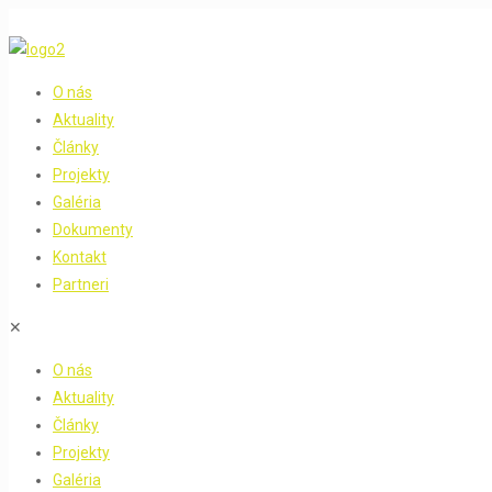
O nás
Aktuality
Články
Projekty
Galéria
Dokumenty
Kontakt
Partneri
✕
O nás
Aktuality
Články
Projekty
Galéria