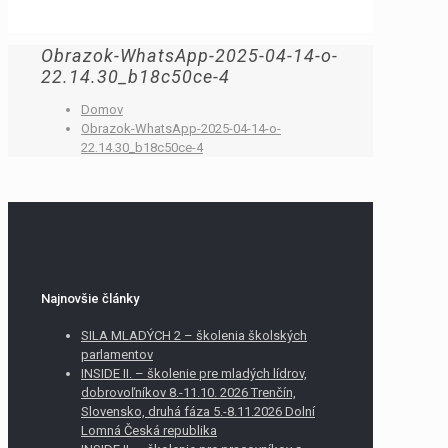
Obrazok-WhatsApp-2025-04-14-o-
22.14.30_b18c50ce-4
Domov
Obrazok-WhatsApp-2025-04-14-o-
22.14.30_b18c50ce-4
Najnovšie články
SILA MLADÝCH 2 – školenia školských
parlamentov
INSIDE II. – školenie pre mladých lídrov,
dobrovoľníkov 8.-11.10. 2026 Trenčín,
Slovensko, druhá fáza 5.-8.11.2026 Dolní
Lomná Česká republika