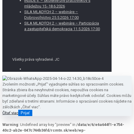
INSIDE II. – školenie pre pracovníkov s
mládežou 15.-18.6.2026
SILA MLADÝCH 2 – webináre –
Dobrovoľníctvo 25.5.2026 17:00
SILA MLADÝCH 2 – webináre – Participácia
a zastupiteľská demokracia 11.5.2026 17:00
Všetky práva vyhradené. JC
Zvolením možnosti „Prijať“ vyjadrujete súhlas so spracovaním cookies.
Stránka zbiera iba nevyhnutné cookies, nepoužíva cookies na
marketingové účely. Súhlas máte právo kedykoľvek odvolať. Cookies môžu
byť zdieľané s tretími stranami. Informácie o spracúvaní cookies nájdete na
záložkách „Čítať viac“.
Čítať viac
Prijať
Warning
: Undefined array key "preview" in
/data/e/6/e6a644f1-e754-
40c2-ab2e-047c744b36fd/rcmtn.sk/web/wp-