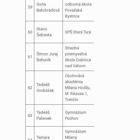
podpredseda
Soňa
odborná škola
59
školského
len 
Belobradová
Považská
parlamentu
Bystrica
predseda
Stano
60
SPŠ Stará Turá
školského
Šebesta
parlamentu
Stredná
predseda
Šimon Juraj
priemyselná
61
školského
Behuník
škola Dubnica
parlamentu
nad Váhom
Obchodná
akadémia
podpredseda
Tadeáš
62
Milana Hodžu,
školského
Ondrášek
M. Rázusa 1,
parlamentu
Trenčín
predseda
Tadeáš
Gymnázium
63
školského
ospr
Paliesek
Púchov
parlamentu
Gymnázium
Tamara
Milana
člen školského