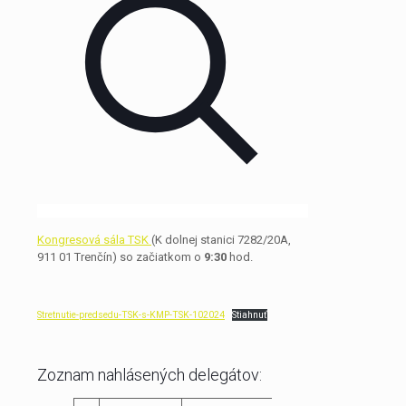
Kongresová sála TSK
(K dolnej stanici 7282/20A,
911 01 Trenčín) so začiatkom o
9:30
hod.
Stretnutie-predsedu-TSK-s-KMP-TSK-102024
Stiahnuť
Zoznam nahlásených delegátov: