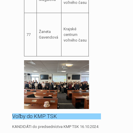
voľného času
technické
súťaže
Odborný
referent –
Krajské
vedomostné,
Žaneta
77
centrum
technické a
Gavendová
voľného času
záujmovo-
umelecké
súťaže
Voľby do KMP TSK
KANDIDÁTI do predsedníctva KMP TSK 16.10.2024: