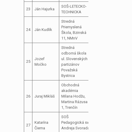
SOŠ-LETECKO-
člen školského
23
Ján Hajurka
TECHNICKA
parlamentu
Stredná
predseda
Priemyslená
24
Ján Kudlík
školského
Škola, Bzinská
parlamentu
11, NMnV
Stredná
odborná škola
Predseda
Jozef
ul. Slovenských
25
mládežníckeho
neos
Močko
partizánov
parlamentu
Považská
Bystrica
Obchodná
akadémia
predseda
26
Juraj Mikláš
Milana Hodžu,
školského
Martina Rázusa
parlamentu
1, Trenčín
SOŠ
predseda
Katarína
Pedagogická sv.
27
školského
neos
Čierna
Andreja Svorada
parlamentu