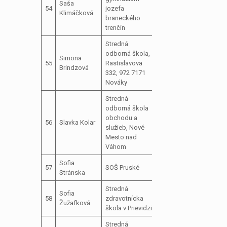
Saša
54
jozefa
školského
Klimáčková
braneckého
parlamentu
trenčín
Stredná
odborná škola,
predseda
Simona
55
Rastislavova
školského
Brindzová
332, 972 7171
parlamentu
Nováky
Stredná
odborná škola
predseda
obchodu a
56
Slavka Kolar
školského
služieb, Nové
parlamentu
Mesto nad
Váhom
Sofia
člen školského
57
SOŠ Pruské
Stránska
parlamentu
Stredná
ospr
Sofia
člen školského
58
zdravotnícka
náhr
Žužafková
parlamentu
škola v Prievidzi
Roma
Stredná