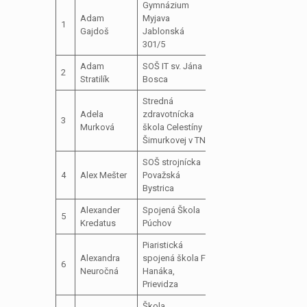
Gymnázium
Adam
Myjava
člen školského
1
Gajdoš
Jablonská
parlamentu
301/5
Adam
SOŠ IT sv. Jána
člen školského
2
Stratilík
Bosca
parlamentu
Stredná
predseda
Adela
zdravotnícka
3
školského
Murková
škola Celestíny
parlamentu
Šimurkovej v TN
SOŠ strojnícka
člen školského
4
Alex Mešter
Považská
parlamentu
Bystrica
Alexander
Spojená Škola
člen školského
5
Kredatus
Púchov
parlamentu
Piaristická
zást
podpredseda
Alexandra
spojená škola F.
zúčas
6
školského
Neuročná
Hanáka,
ospr
parlamentu
Prievidza
pre 
Škola