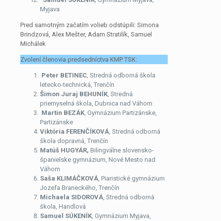
Myjava
Pred samotným začatím volieb odstúpili: Simona
Brindzová, Alex Mešter, Adam Stratilík, Samuel
Michálek
Zvolení členovia predsedníctva KMP TSK:
Peter BETINEC
, Stredná odborná škola
letecko-technická, Trenčín
Šimon Juraj BEHUNÍK
, Stredná
priemyselná škola, Dubnica nad Váhom
Martin BEZÁK
, Gymnázium Partizánske,
Partizánske
Viktória FERENČÍKOVÁ
, Stredná odborná
škola dopravná, Trenčín
Matúš HUGYÁR,
Bilingválne slovensko-
španielske gymnázium, Nové Mesto nad
Váhom
Saša KLIMÁČKOVÁ
, Piaristické gymnázium
Jozefa Braneckého, Trenčín
Michaela SIDOROVÁ
, Stredná odborná
škola, Handlová
Samuel SÚKENÍK
, Gymnázium Myjava,