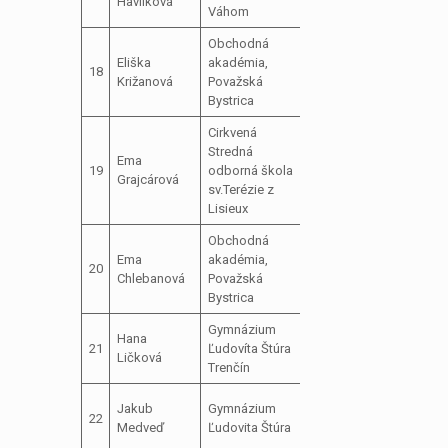
Havlíková
Váhom
parlamentu
Obchodná
Eliška
akadémia,
člen školského
18
Križanová
Považská
parlamentu
Bystrica
Cirkvená
Stredná
Ema
člen školského
19
odborná škola
Grajcárová
parlamentu
sv.Terézie z
Lisieux
Obchodná
Ema
akadémia,
člen školského
20
Chlebanová
Považská
parlamentu
Bystrica
Gymnázium
podpredseda
Hana
21
Ľudovíta Štúra
školského
Ličková
Trenčín
parlamentu
predseda
Jakub
Gymnázium
22
školského
Medveď
Ľudovita Štúra
parlamentu