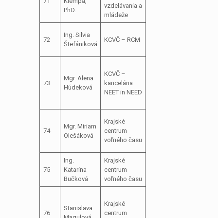
71
Klempa,
vzdelávania a
podpory práce
PhD.
mládeže
s mládežou
Koordinátorka
Ing. Silvia
72
KCVČ – RCM
práce s
Štefániková
mládežou TSK
Odborný
KCVČ –
pracovník pre
Mgr. Alena
73
kancelária
sociálnu
Húdeková
NEET in NEED
inklúziu a
zamestnanosť
riaditeľka,
Krajské
Mgr. Miriam
športové a
74
centrum
Olešáková
technické
voľného času
súťaže
Ing.
Krajské
všeobecný
75
Katarína
centrum
účtovník
Bučková
voľného času
Administratívny
Krajské
zamestnanec,
Stanislava
76
centrum
športové a
Magulová