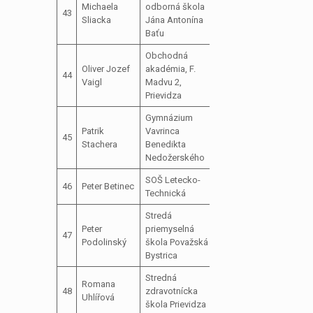
Michaela
odborná škola
43
školského
Sliacka
Jána Antonína
parlamentu
Baťu
Obchodná
Oliver Jozef
akadémia, F.
člen školského
44
Vaigl
Madvu 2,
parlamentu
Prievidza
Gymnázium
Patrik
Vavrinca
člen školského
45
Stachera
Benedikta
parlamentu
Nedožerského
SOŠ Letecko-
člen školského
46
Peter Betinec
Technická
parlamentu
Stredá
podpredseda
Peter
priemyselná
47
školského
ospr
Podolinský
škola Považská
parlamentu
Bystrica
Stredná
Romana
člen školského
zast
48
zdravotnícka
Uhlířová
parlamentu
Sofi
škola Prievidza