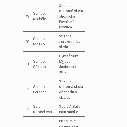
Stredná
odborná škola
podpredseda
Samuel
49
strojnícka
školského
Michálek
Považská
parlamentu
Bystrica
Stredná
predseda
Samuel
50
zdravotnícka
školského
neos
Moško
škola
parlamentu
Gymnázium
Tajomník
Samuel
Myjava
51
školského
Súkeník
Jablonská
parlamentu
301/5
Stredná
Samuele
odborná škola
člen školského
52
Faraone
obchodu a
parlamentu
služieb
Sára
Soš J.A.Baťu
člen školského
53
Kopčeková
Partizánske
parlamentu
Piaristické
gymnázium
podpredseda