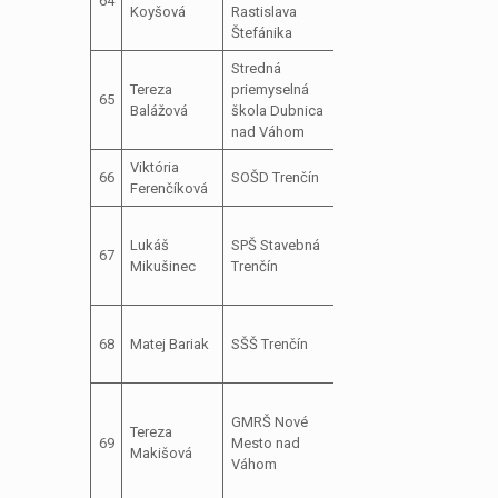
64
Koyšová
Rastislava
parlamentu
Štefánika
Stredná
ospr
Tereza
priemyselná
člen školského
65
zast
Balážová
škola Dubnica
parlamentu
Kop
nad Váhom
Viktória
člen školského
66
SOŠD Trenčín
Ferenčíková
parlamentu
dočasne
Lukáš
SPŠ Stavebná
zvolené
67
Mikušinec
Trenčín
predsedníctvo
KMP TSK
predseda
68
Matej Bariak
SŠŠ Trenčín
školského
parlamentu
predsedníčka
GMRŠ Nové
dočasne
Tereza
69
Mesto nad
zvoleného
Makišová
Váhom
predsedníctva
KMP TSK