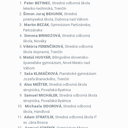
Peter BETINEC
, Stredná odborná škola
letecko-technická, Trenčín
Šimon Juraj BEHUNÍK
, Stredná
priemyselná škola, Dubnica nad Váhom
Martin BEZÁK
, Gymnázium Partizánske,
Partizánske
Simona BRINDZOVÁ
, Stredná odborná
škola, Nováky
Viktória FERENČÍKOVÁ
, Stredná odborná
škola dopravná, Trenčín
Matúš HUGYÁR,
Bilingválne slovensko-
španielske gymnázium, Nové Mesto nad
Váhom
Saša KLIMÁČKOVÁ
, Piaristické gymnázium
Jozefa Braneckého, Trenčín
Alex MEŠTER
, Stredná odborná škola
strojnícka, Považská Bystrica
Samuel MICHÁLEK
,
Stredná odborná škola
strojnícka, Považská Bystrica
Michaela SIDOROVÁ
, Stredná odborná
škola, Handlová
Adam STRATILÍK
, Stredná odborná škola IT
sv. Jána Bosca
Samuel SÚKENÍK
, Gymnázium Myjava,