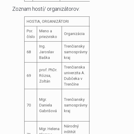
Zoznam hostí/ organizátorov:
HOSTIA, ORGANIZÁTORI
Por.
Meno a
Organizácia
Pozícia
číslo
priezvisko
Ing.
Trenčiansky
68
Jaroslav
samosprávny
predseda TSK
Baška
kraj
Trenčianska
Prodekan pre
prof. PhDr.
univerzita A.
vedu, výskum a
69
Rózsa,
Dubčeka v
medzinárodné
Zoltán
Trenčíne
vzťahy
Vedúca odd.
Mgr.
Trenčiansky
školstva,
70
Daniela
samosprávny
kultúry,
Gabrišová
kraj
mládeže a
športu
Národný
Regionálna
Mgr. Helena
inštitút
koordinátorka