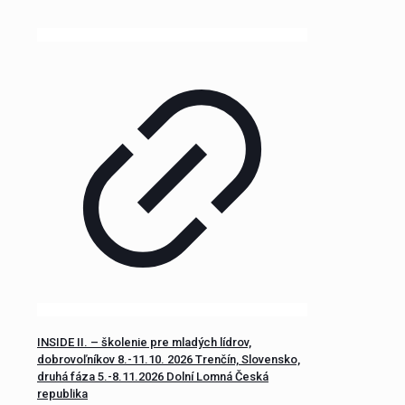
INSIDE II. – školenie pre mladých lídrov,
dobrovoľníkov 8.-11.10. 2026 Trenčín, Slovensko,
druhá fáza 5.-8.11.2026 Dolní Lomná Česká
republika