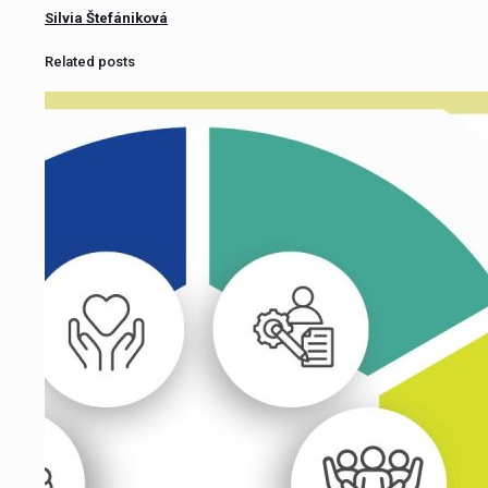
Silvia Štefániková
Related posts