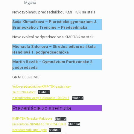
Myjava
Novozvolenou predsedníčkou KMP TSK sa stala
Saša Klimačková – Piaristické gymnázium J.
Braneckého v Trenčíne
– Predsedníčka
Novozvolení podpredsedovia KMP TSK sa stali:
Michaela Sidorová – Stredná odborná škola
Handlová 1. podpredsedníčka
Martin Bezák – Gymnázium Partizánske 2.
podpredseda
GRATULUJEME
Volby-predsednictva-KMP-TSK-zapisnica-
16.10.2024.docx
Stiahnuť
z-mentimetra-volby-hlasovanie-102024-1
Stiahnuť
Prezentácie zo stretnutia:
KMP-TSK-Terezka-Makisova
Stiahnuť
Prezentacia-NIVAM-16.10.2024-TSK-3
Stiahnuť
Neet-dotaznik_upr1.pptx
Stiahnuť