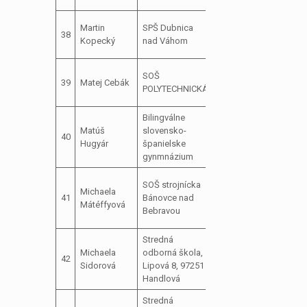
zast
Martin
SPŠ Dubnica
člen školského
38
dele
Kopecký
nad Váhom
parlamentu
Balá
predseda
SOŠ
39
Matej Cebák
školského
neos
POLYTECHNICKÁ
parlamentu
Bilingválne
Člen MMP
Matúš
slovensko-
NMNV
40
Hugyár
španielske
,podpredseda
gynmnázium
BSŠG
zast
SOŠ strojnícka
Michaela
člen školského
dele
41
Bánovce nad
Mátéffyová
parlamentu
Tama
Bebravou
Rich
Stredná
podpredseda
Michaela
odborná škola,
42
školského
Sidorová
Lipová 8, 97251
parlamentu
Handlová
Stredná
predseda