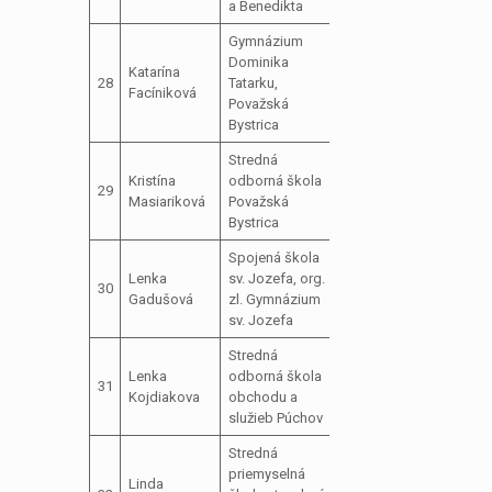
a Benedikta
Gymnázium
Dominika
predseda
Katarína
28
Tatarku,
školského
neos
Facíniková
Považská
parlamentu
Bystrica
Stredná
predseda
Kristína
odborná škola
29
školského
Masiariková
Považská
parlamentu
Bystrica
Spojená škola
predseda
Lenka
sv. Jozefa, org.
30
školského
Gadušová
zl. Gymnázium
parlamentu
sv. Jozefa
Stredná
podpredseda
Lenka
odborná škola
31
školského
Kojdiakova
obchodu a
parlamentu
služieb Púchov
Stredná
priemyselná
Linda
člen školského