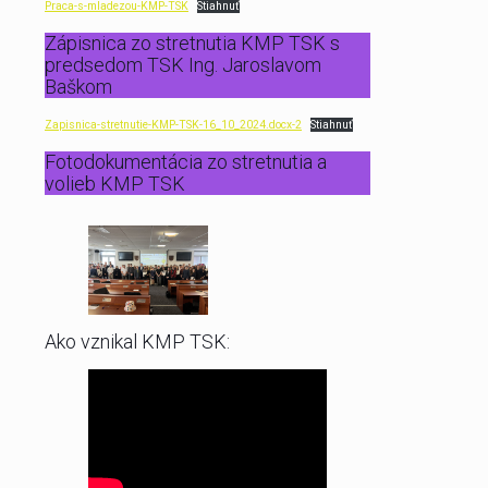
Praca-s-mladezou-KMP-TSK
Stiahnuť
Zápisnica zo stretnutia KMP TSK s
predsedom TSK Ing. Jaroslavom
Baškom
Zapisnica-stretnutie-KMP-TSK-16_10_2024.docx-2
Stiahnuť
Fotodokumentácia zo stretnutia a
volieb KMP TSK
Ako vznikal KMP TSK: