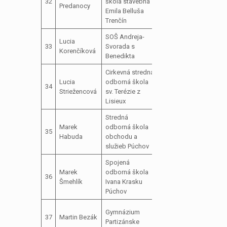
32
škola stavebná
neos
Predanocy
parlamentu
Emila Belluša
Trenčín
SOŠ Andreja-
podpredseda
Lucia
33
Svorada s
školského
Korenčíková
Benedikta
parlamentu
Cirkevná stredná
Lucia
odborná škola
člen školského
34
Striežencová
sv. Terézie z
parlamentu
Lisieux
Stredná
predseda
Marek
odborná škola
35
školského
Habuda
obchodu a
parlamentu
služieb Púchov
Spojená
predseda
Marek
odborná škola
36
školského
Šmehlík
Ivana Krasku
parlamentu
Púchov
predseda
Gymnázium
37
Martin Bezák
školského
Partizánske
parlamentu