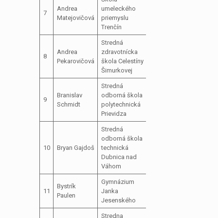
predseda
Andrea
umeleckého
7
školského
Matejovičová
priemyslu
parlamentu
Trenčín
Stredná
Andrea
zdravotnícka
člen školského
8
Pekarovičová
škola Celestíny
parlamentu
Šimurkovej
Stredná
podpredseda
Branislav
odborná škola
9
školského
Schmidt
polytechnická
parlamentu
Prievidza
Stredná
odborná škola
predseda
10
Bryan Gajdoš
technická
školského
Dubnica nad
parlamentu
Váhom
Gymnázium
predseda
Bystrík
11
Janka
školského
Paulen
Jesenského
parlamentu
Stredna