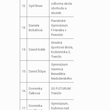
odborna skola
člen školského
12
Cyril Brias
neos
obchodu a
parlamentu
sluzieb
Piaristické
Daniela
Gymnázium
člen školského
13
Bobáľová
F.Hanáka v
parlamentu
Prievidzi
Stredná
podpredseda
športová škola,
14
Dávid Králik
školského
Kožušnícka 2,
parlamentu
Trenčín
Gymnázium
Vavrinca
člen školského
15
David Ščipa
Benedikta
parlamentu
Nedožerského
predseda
Dominika
SG FUTURUM
16
školského
Čelková
Trenčín
parlamentu
Gymnázium,
predseda
Dominika
17
Dubnica nad
školského