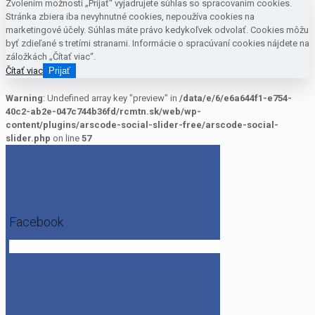
Zvolením možnosti „Prijať“ vyjadrujete súhlas so spracovaním cookies.
Stránka zbiera iba nevyhnutné cookies, nepoužíva cookies na
marketingové účely. Súhlas máte právo kedykoľvek odvolať. Cookies môžu
byť zdieľané s tretími stranami. Informácie o spracúvaní cookies nájdete na
záložkách „Čítať viac“.
Čítať viac
Prijať
Warning
: Undefined array key "preview" in
/data/e/6/e6a644f1-e754-
40c2-ab2e-047c744b36fd/rcmtn.sk/web/wp-
content/plugins/arscode-social-slider-free/arscode-social-
slider.php
on line
57
Facebook
Get the Facebook Likebox Slider Pro for WordPress