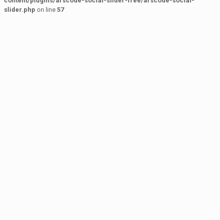
content/plugins/arscode-social-slider-free/arscode-social-
slider.php
on line
57