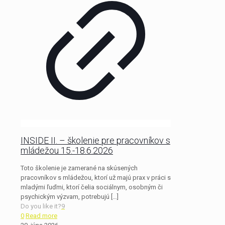
INSIDE II. – školenie pre pracovníkov s
mládežou 15.-18.6.2026
Toto školenie je zamerané na skúsených
pracovníkov s mládežou, ktorí už majú prax v práci s
mladými ľuďmi, ktorí čelia sociálnym, osobným či
psychickým výzvam, potrebujú
[…]
Do you like it?
9
0
Read more