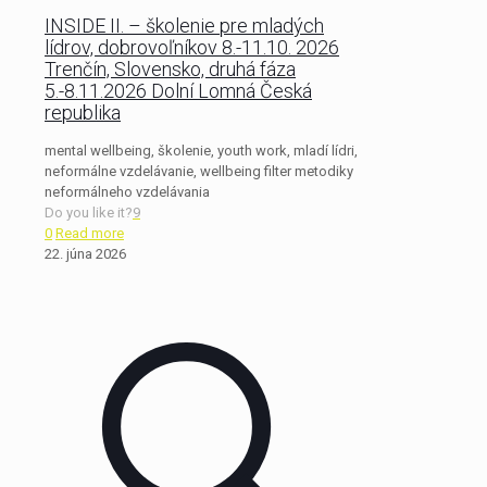
INSIDE II. – školenie pre mladých
lídrov, dobrovoľníkov 8.-11.10. 2026
Trenčín, Slovensko, druhá fáza
5.-8.11.2026 Dolní Lomná Česká
republika
mental wellbeing, školenie, youth work, mladí lídri,
neformálne vzdelávanie, wellbeing filter metodiky
neformálneho vzdelávania
Do you like it?
9
0
Read more
22. júna 2026