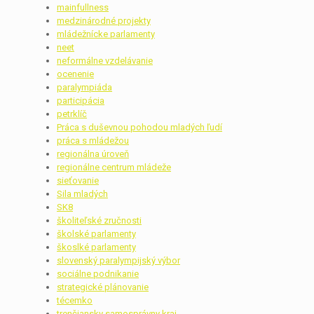
mainfullness
medzinárodné projekty
mládežnícke parlamenty
neet
neformálne vzdelávanie
ocenenie
paralympiáda
participácia
petrklíč
Práca s duševnou pohodou mladých ľudí
práca s mládežou
regionálna úroveň
regionálne centrum mládeže
sieťovanie
Sila mladých
SK8
školiteľské zručnosti
školské parlamenty
škoslké parlamenty
slovenský paralympijský výbor
sociálne podnikanie
strategické plánovanie
técemko
trenčiansky samosprávny kraj