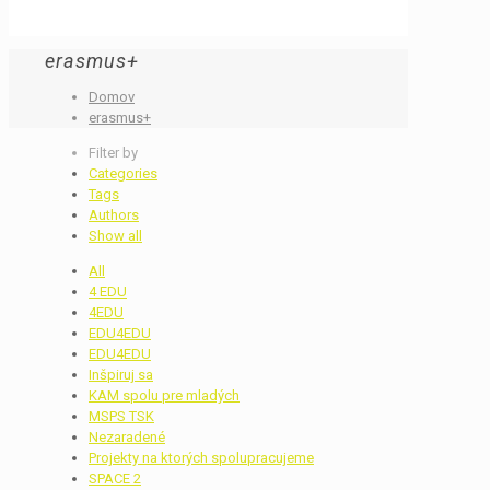
erasmus+
Domov
erasmus+
Filter by
Categories
Tags
Authors
Show all
All
4 EDU
4EDU
EDU4EDU
EDU4EDU
Inšpiruj sa
KAM spolu pre mladých
MSPS TSK
Nezaradené
Projekty na ktorých spolupracujeme
SPACE 2