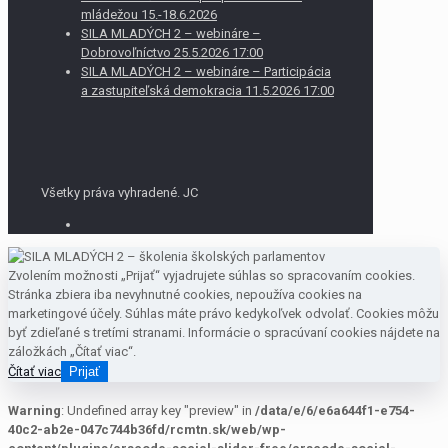
mládežou 15.-18.6.2026
SILA MLADÝCH 2 – webináre –
Dobrovoľníctvo 25.5.2026 17:00
SILA MLADÝCH 2 – webináre – Participácia
a zastupiteľská demokracia 11.5.2026 17:00
Všetky práva vyhradené. JC
Zvolením možnosti „Prijať“ vyjadrujete súhlas so spracovaním cookies.
Stránka zbiera iba nevyhnutné cookies, nepoužíva cookies na
marketingové účely. Súhlas máte právo kedykoľvek odvolať. Cookies môžu
byť zdieľané s tretími stranami. Informácie o spracúvaní cookies nájdete na
záložkách „Čítať viac“.
Čítať viac
Prijať
Warning
: Undefined array key "preview" in
/data/e/6/e6a644f1-e754-
40c2-ab2e-047c744b36fd/rcmtn.sk/web/wp-