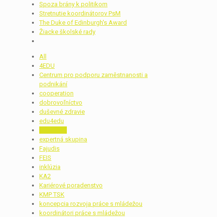
Spoza brány k politikom
Stretnutie koordinátorov PsM
The Duke of Edinburgh's Award
Žiacke školské rady
All
4EDU
Centrum pro podporu zaměstnanosti a
podnikání
cooperation
dobrovoľníctvo
duševné zdravie
edu4edu
erasmus+
expertná skupina
Fajudis
FEIS
inklúzia
KA2
Kariérové poradenstvo
KMP TSK
koncepcia rozvoja práce s mládežou
koordinátori práce s mládežou