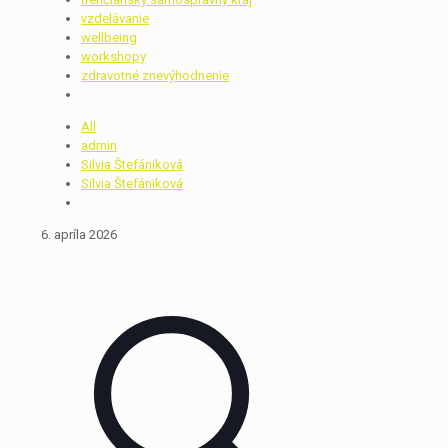
vzdelávanie
wellbeing
workshopy
zdravotné znevýhodnenie
All
admin
Silvia Štefániková
Silvia Štefániková
6. apríla 2026