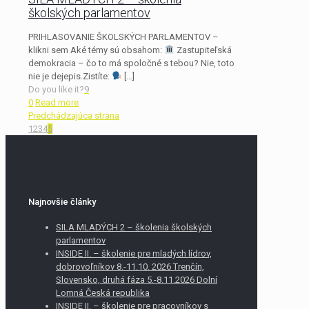
školských parlamentov
PRIHLASOVANIE ŠKOLSKÝCH PARLAMENTOV –
klikni sem Aké témy sú obsahom:
Zastupiteľská
demokracia – čo to má spoločné s tebou? Nie, toto
nie je dejepis.Zistíte:
[…]
Do you like it?
9
0
Read more
Predchádzajúca strana
1
2
3
4
5
Najnovšie články
SILA MLADÝCH 2 – školenia školských
parlamentov
INSIDE II. – školenie pre mladých lídrov,
dobrovoľníkov 8.-11.10. 2026 Trenčín,
Slovensko, druhá fáza 5.-8.11.2026 Dolní
Lomná Česká republika
INSIDE II. – školenie pre pracovníkov s