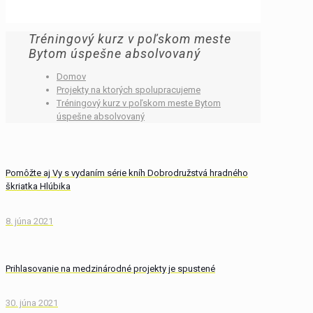
Tréningový kurz v poľskom meste
Bytom úspešne absolvovaný
Domov
Projekty na ktorých spolupracujeme
Tréningový kurz v poľskom meste Bytom
úspešne absolvovaný
Pomôžte aj Vy s vydaním série kníh Dobrodružstvá hradného
škriatka Hlúbika
8. júna 2021
Prihlasovanie na medzinárodné projekty je spustené
30. júna 2021