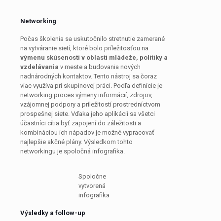
Networking
Počas školenia sa uskutočnilo stretnutie zamerané
na vytváranie sietí, ktoré bolo príležitosťou na
výmenu skúseností v oblasti mládeže, politiky a
vzdelávania
v meste a budovania nových
nadnárodných kontaktov. Tento nástroj sa čoraz
viac využíva pri skupinovej práci. Podľa definície je
networking proces výmeny informácií, zdrojov,
vzájomnej podpory a príležitostí prostredníctvom
prospešnej siete. Vďaka jeho aplikácii sa všetci
účastníci cítia byť zapojení do záležitosti a
kombináciou ich nápadov je možné vypracovať
najlepšie akčné plány. Výsledkom tohto
networkingu je spoločná infografika.
Spoločne
vytvorená
infografika
Výsledky a follow-up