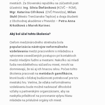
mestách. Za Slovenskú republiku sa zúčastnili piati
účastníci:
Ing. Silvia Štefániková
(KCVČ – RCM),
Mgr. Katarína Cifríková
(CVČ Prievidza),
Milan
Stuhl
(Mesto Trenčianske Teplice) a dvaja študenti
z Obchodnej akadémie v Prievidzi –
Petra Anna
Krkošková
a
Marek Kurinec
.
Aký bol účel tohto školenia?
Cieľom medzinárodného stretnutia bola
popularizácia nástrojov neformálneho
vzdelávania
medzi pracovníkmi s mládežou a
vytvorenie osvedčených postupov pri kontaktoch
medzi mladými ľuďmi a mestami. Nakoľko sú mladí
ľudia neoddeliteľnou súčasťou miest, mnohí sa
domnievajú, že sú aj ich hnacou silou. Počas tohto
školenia pracovali na
metódach gamifikácie
,
ktoré budú v blízkej budúcnosti potrebovať pre tzv.
mestskú hru. Veríme, že vďaka neformálnemu
vzdelávaniu bude možné nadviazať dlhodobé
vzťahy s partnerskými organizáciami, aby sa
naskytla príležitosť na porovnanie vplyvu hlasu
mládeže na príslušné orgány ich miest.