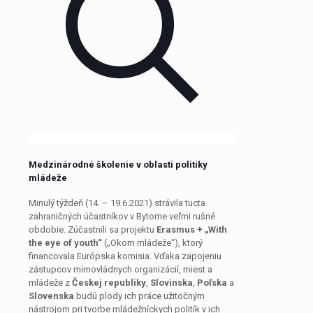
Medzinárodné školenie v oblasti politiky
mládeže
Minulý týždeň (14. – 19.6.2021) strávila tucta
zahraničných účastníkov v Bytome veľmi rušné
obdobie. Zúčastnili sa projektu
Erasmus + „With
the eye of youth“
(„Okom mládeže“), ktorý
financovala Európska komisia. Vďaka zapojeniu
zástupcov mimovládnych organizácií, miest a
mládeže z
Českej republiky
,
Slovinska
,
Poľska
a
Slovenska
budú plody ich práce užitočným
nástrojom pri tvorbe mládežníckych politík v ich