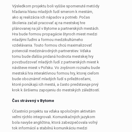
Výsledkom projektu boli vyššie spomenuté metódy
hľadania hlasu mladých ľudí smerom k mestám,
ako aj realizácia ich nápadov a potrieb. Počas
školenia začali pracovať aj na mestskej hre
plánovanej na júl v Bytome a partnerských mestách.
Hra bude formou propagácie štyroch miest medzi
mladými ľuďmi a formou medzikultúrneho
vzdelávania. Touto formou chcú maximalizovať
potenciál medzinárodných partnerstiev. Vďaka
tomu bude ďalšia pridaná hodnota mestskej hry
povzbudzovať mladých ľudí z partnerských miest k
návšteve miest v Poľsku. Vo zvyšnom rozsahu bude
mestská hra interaktívnou formou hry, ktorej cieľom
bude oboznámiť mladých ľudí s príležitosťami,
ktoré ponúkajú ich mestá, a často predstavuje prvý
krok k širšiemu zapojeniu do mestských záležitostí.
Čas strávený v Bytome
Účastníci projektu sa vďaka spoločným aktivitám
veľmi rýchlo integrovali. Komunikačných jazykom
bola navyše angličtina, ktorá zabezpečovala voľný
tok informácií a stabilnú komunikáciu medzi