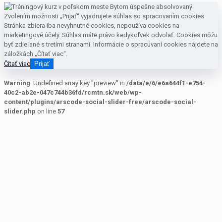
Zvolením možnosti „Prijať“ vyjadrujete súhlas so spracovaním cookies.
Stránka zbiera iba nevyhnutné cookies, nepoužíva cookies na
marketingové účely. Súhlas máte právo kedykoľvek odvolať. Cookies môžu
byť zdieľané s tretími stranami. Informácie o spracúvaní cookies nájdete na
záložkách „Čítať viac“.
Čítať viac
Prijať
Warning
: Undefined array key "preview" in
/data/e/6/e6a644f1-e754-
40c2-ab2e-047c744b36fd/rcmtn.sk/web/wp-
content/plugins/arscode-social-slider-free/arscode-social-
slider.php
on line
57