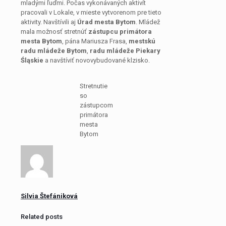
mladými ľuďmi. Počas vykonávaných aktivít
pracovali v Lokale, v mieste vytvorenom pre tieto
aktivity. Navštívili aj
Úrad mesta Bytom
. Mládež
mala možnosť stretnúť
zástupcu primátora
mesta Bytom
, pána Mariusza Frasa,
mestskú
radu mládeže Bytom
,
radu mládeže Piekary
Śląskie
a navštíviť novovybudované klzisko.
Stretnutie
so
zástupcom
primátora
mesta
Bytom
Silvia Štefániková
Related posts