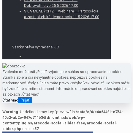
Dobrovoľníctvo 25.5.2026 17:00
SILA MLADÝCH 2 – webináre – Participácia
a zastupiteľská demokracia 11.5.2026 17:00
Všetky práva vyhradené. JC
Zvolením možnosti „Prijať“ vyjadrujete súhlas so spracovaním cookies.
Stránka zbiera iba nevyhnutné cookies, nepoužíva cookies na
marketingové účely. Súhlas máte právo kedykoľvek odvolať. Cookies môžu
byť zdieľané s tretími stranami. Informácie o spracúvaní cookies nájdete na
záložkách „Čítať viac“.
Čítať viac
Prijať
Warning
: Undefined array key "preview" in
/data/e/6/e6a644f1-e754-
40c2-ab2e-047c744b36fd/rcmtn.sk/web/wp-
content/plugins/arscode-social-slider-free/arscode-social-
slider.php
on line
57