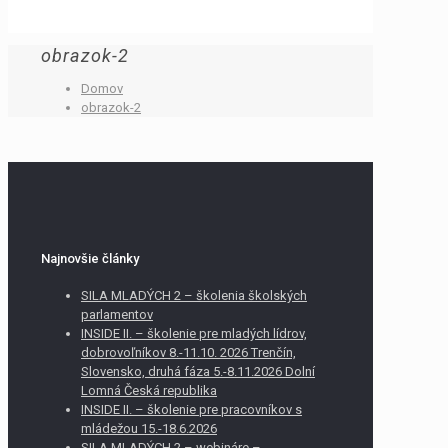
obrazok-2
Domov
obrazok-2
Najnovšie články
SILA MLADÝCH 2 – školenia školských
parlamentov
INSIDE II. – školenie pre mladých lídrov,
dobrovoľníkov 8.-11.10. 2026 Trenčín,
Slovensko, druhá fáza 5.-8.11.2026 Dolní
Lomná Česká republika
INSIDE II. – školenie pre pracovníkov s
mládežou 15.-18.6.2026
SILA MLADÝCH 2 – webináre –